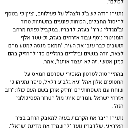
לכולם".
נתניהו הודה לשב"כ ולצה"ל על פעילותם, וציין כי בנוסף
לחיסול מחבלים, הכוחות פוגעים בתשתיות טרור
וב"מגדלי טרור" בעזה. לדבריו, במקביל נפתח מרחב
הומניטרי נוסף עבור אזרחים בעזה, וכ-100 אלף
תושבים כבר עזבו את העיר. "חמאס מנסה למנוע מהם
לצאת, יורה בנשים ובילדים ברגליים כדי להחזיק בהם
כמגן אנושי. זה לא יעצור אותנו", אמר.
בהתייחסות לסרטון האכזרי שפרסם חמאס על
החטופים אלון אהל וגיא גלבוע דלאל, סיפר נתניהו כי
שוחח עם משפחותיהם וחיזק אותן בשם העם כולו: "רוב
אזרחי ישראל עומדים איתן מול הטרור הפסיכולוגי
הזה".
נתניהו חיבר את הקרבות בעזה למאבק הרחב בציר
האיראני, שלדבריו נועד "להשמיד את מדינת ישראל".