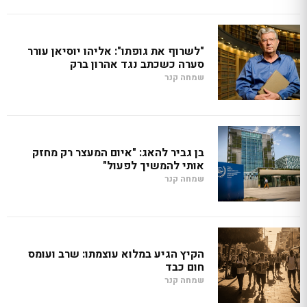
"לשרוף את גופתו": אליהו יוסיאן עורר
סערה כשכתב נגד אהרון ברק
שמחה קנר
בן גביר להאג: "איום המעצר רק מחזק
אותי להמשיך לפעול"
שמחה קנר
הקיץ הגיע במלוא עוצמתו: שרב ועומס
חום כבד
שמחה קנר