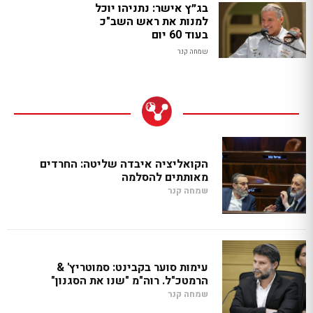
בג״ץ אישר: נתניהו יוכל
למנות את ראש השב"כ
בעוד 60 יום
שמחה קנר
הקואליציה איבדה שליטה: החרדים
מאותתים להסלמה
שמחה קנר
עימות סוער בקבינט: סמוטריץ' &
הרמטכ"ל. רוה"מ "שנו את הסגנון"
שמחה קנר