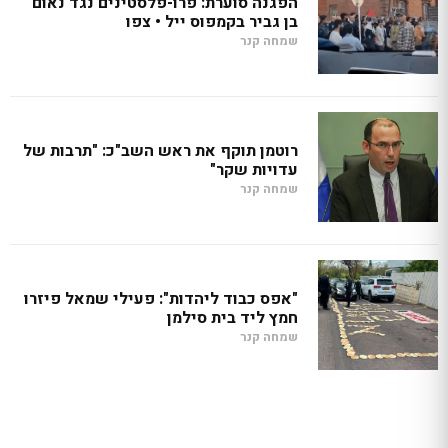
הפגנה סוערת: פרו-פלסטינים נגד נאום
בן גביר בקמפוס ייל • צפו
שמחה קנר
רוטמן תוקף את ראש השב"כ: "תרבות של
עדויות שקר"
שמחה קנר
"אפס כבוד ליהדות": פעילי שמאל פיזרו
חמץ ליד בית סילמן
שמחה קנר