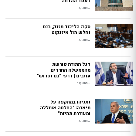
לעצור ההדחה
שמחה קנר
סקר: הליכוד מזנק, בנט
נחלש מול איזנקוט
שמחה קנר
דגל התורה פורשת
מהממשלה החרדים
עוזבים | דרעי "גם נפרוש"
שמחה קנר
נתניהו במתקפה על
מיארה: "החלטה אומללה
ומעוררת תהיות"
שמחה קנר