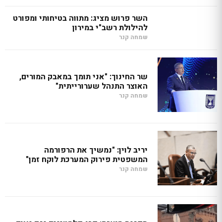
השר פרוש מציג: מתווה בטיחותי ומפורט
להילולת רשב"י במירון
שמחה קנר
שר החינוך: "אני תומך במאבק המורים,
האוצר התנהל שערורייתית"
שמחה קנר
יריב לוין: "נמשיך את הרפורמה
המשפטית פירוק המערכת לוקח זמן"
שמחה קנר