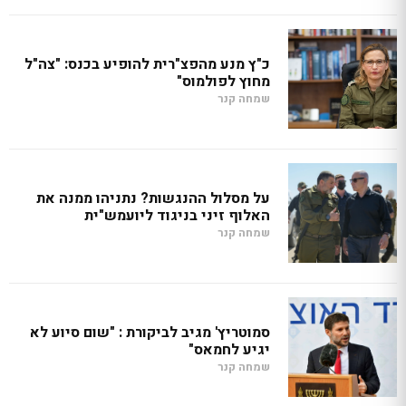
כ"ץ מנע מהפצ"רית להופיע בכנס: "צה"ל
מחוץ לפולמוס"
שמחה קנר
על מסלול ההנגשות? נתניהו ממנה את
האלוף זיני בניגוד ליועמש"ית
שמחה קנר
סמוטריץ' מגיב לביקורת : "שום סיוע לא
יגיע לחמאס"
שמחה קנר