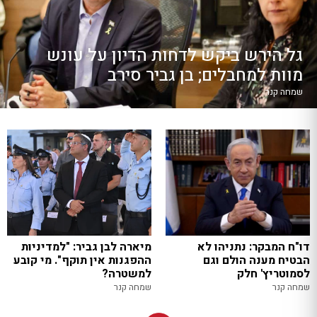
גל הירש ביקש לדחות הדיון על עונש
מוות למחבלים; בן גביר סירב
שמחה קנר
דו"ח המבקר: נתניהו לא
מיארה לבן גביר: "למדיניות
הבטיח מענה הולם וגם
ההפגנות אין תוקף". מי קובע
לסמוטריץ' חלק
למשטרה?
שמחה קנר
שמחה קנר