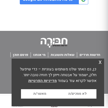
חדשות חרדים
שאלות ותשובות
מי אנחנו
פרסם תוכן
x
פנו אלינו
תנאי שימוש
כן, גם האתר שלנו משתמש בעוגיות – כדי שיפעל
כל הזכויות שמורות חבורה - חדשות מאנשים
חלק, ישמור על אבטחה וייתן לך חוויה טובה יותר.
אפשר לקרוא עוד בעמוד
מדיניות הפרטיות
לא מסכים/ה
מאשר/ת
בית
הצטרפות
כתיבה