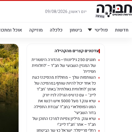
לג
תוכן
יום ראשון, 09/08/2026
חדשות
פוליטי
ביטחון
כלכלה
מוזיקה
אוכל ומתכונ
עדכונים קצרים מהקהילה
חוגגים 250 גיליונות! • מהדורה היסטורית
של המגזין השבועי של חב"ד – 'לחלוחית
חסידית'
השותפות שלך – מחוללת מהפיכה! כעת
כל אחד יכול להיות שותף במהפיכה של
ארגון 'לחלוחית גאולתית' באתר 'חב"ד
לייב' – עם כרטיס הגרלה לניו יורק
שיא ענק1 מעל 5000 איש רכשו את
הסט הפופולארי בחב"ד 'עבודת התפילה
בדור השביעי'
שיא ענק: מיליון צפיות למרכז התוכן של
חב"ד – אתר 'חב"ד לייב'!
רחלי פרייפלד: ישראל כץ שר הביטחון