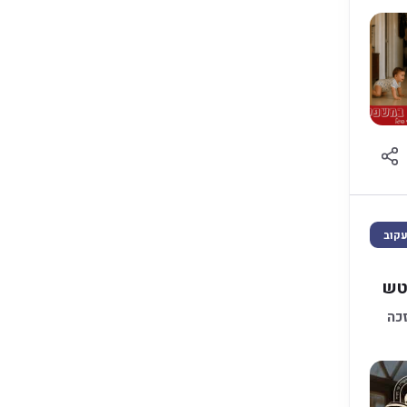
קוב
יטש
 ר' הלל מפאריטש ע"ה מי שזכה