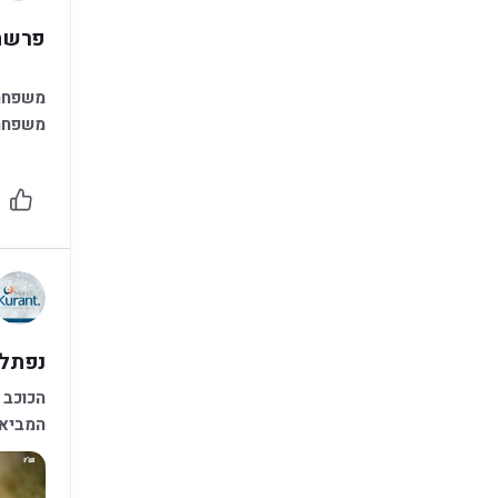
פרשת
משפחה 
משפחה 
נפתלי
הכוכב 
המביא 