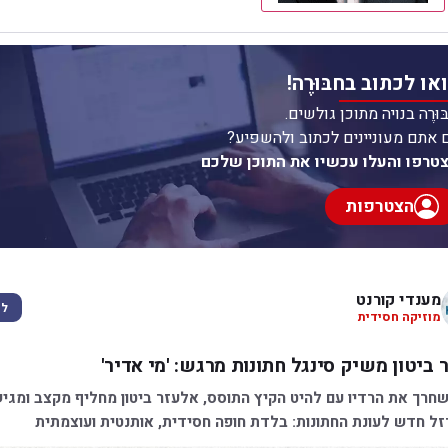
או לכתוב בחבּוּרֶה!
ּוּרֶה בנויה מתוכן גולשים.
 אתם מעוניינים לכתוב ולהשפיע?
טרפו והעלו עכשיו את התוכן שלכם
הצטרפות
מענדי קורנט
לע
מוזיקה חסידית
 ביטון משיק סינגל חתונות מרגש: 'מי אדיר'
חרך את הרדיו עם להיט הקיץ התוסס, אלעזר ביטון מחליף מקצב ומגיש
זל חדש לעונת החתונות: בלדת חופה חסידית, אותנטית ועוצמתית