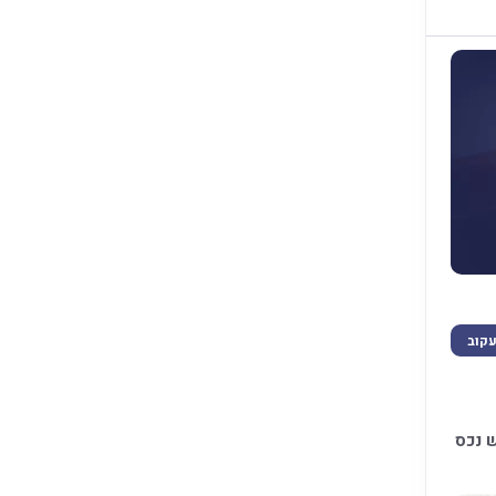
קוב
 נכס