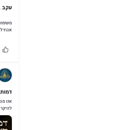
עקב ב
משפחה 
אגודל,
דמותו
להיקרא