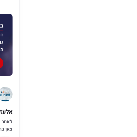
בו
חב
גם
הצ
אלעזר
לאחר ש
צאן בר