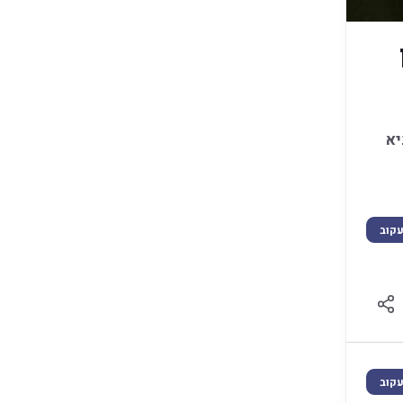
יא
קוב
קוב