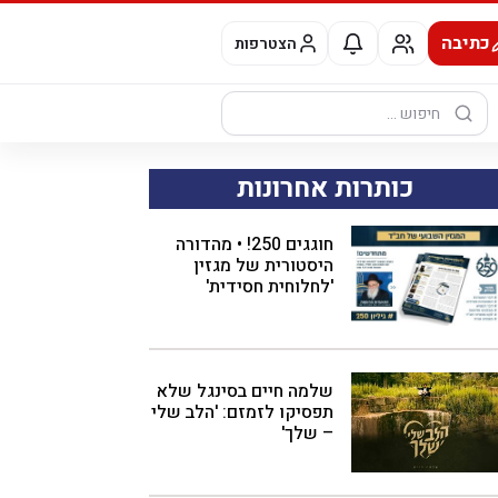
כתיבה
הצטרפות
חיפוש:
כותרות אחרונות
חוגגים 250! • מהדורה
היסטורית של מגזין
'לחלוחית חסידית'
שלמה חיים בסינגל שלא
תפסיקו לזמזם: 'הלב שלי
– שלך'