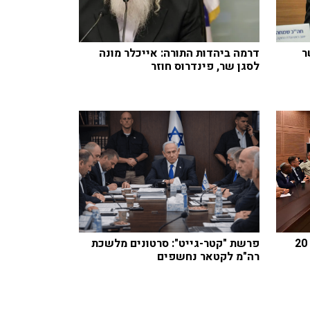
ר
דרמה ביהדות התורה: אייכלר מונה
לסגן שר, פינדרוס חוזר
חוק הגיוס: עיצומים כספיים עד 20
פרשת "קטר-גייט": סרטונים מלשכת
רה"מ לקטאר נחשפים