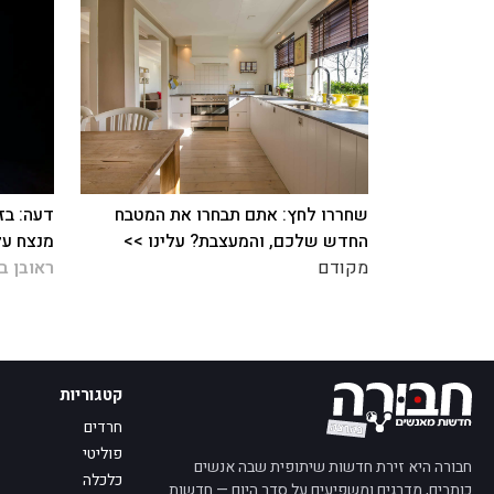
שחררו לחץ: אתם תבחרו את המטבח
דעה: בז
החדש שלכם, והמעצבת? עלינו >>
מנצח על
מקודם
ראובן ב
קטגוריות
חרדים
פוליטי
חבורה היא זירת חדשות שיתופית שבה אנשים
כלכלה
כותבים, מדרגים ומשפיעים על סדר היום — חדשות