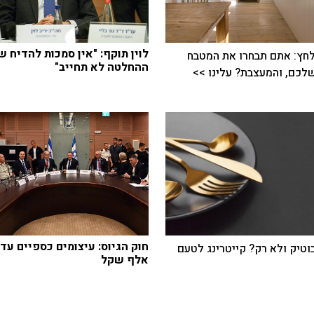
לוין תוקף: "אין סמכות להדיח ש
חץ: אתם תבחרו את המטבח
ההחלטה לא תחייב"
כם, והמעצבת? עלינו >>
בוטיק ולא רק? קייטרינג לטעם
אלף שקל