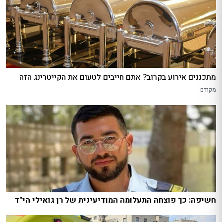
מתכננים אירוע בקרוב? אתם חייבים לטעום את הקייטרינג הזה
מקודם
חשיפה: כך פוצחה התעלומה המודיעינית של רן גואילי הי"ד