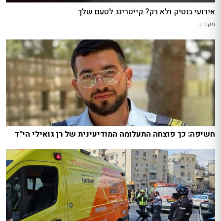
אירועי בוטיק ולא רק? קייטרינג לטעם שלך
מקודם
חשיפה: כך פוצחה התעלומה המודיעינית של רן גואילי הי"ד