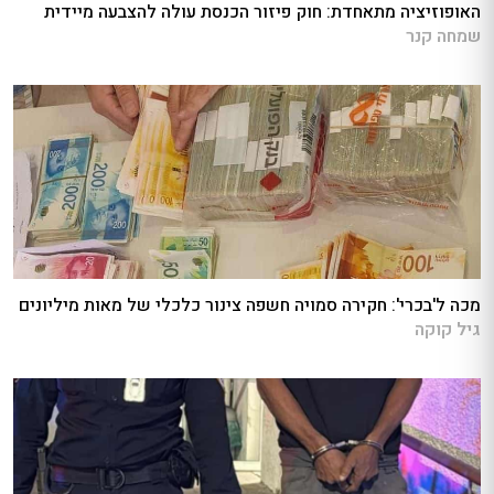
האופוזיציה מתאחדת: חוק פיזור הכנסת עולה להצבעה מיידית
שמחה קנר
מכה ל'בכרי': חקירה סמויה חשפה צינור כלכלי של מאות מיליונים
גיל קוקה