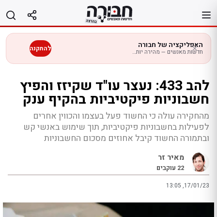
לג
תוכן
האפליקציה של חבורה
להתקנה
חדשות מאנשים — מהירה יותר בנייד
להב 433: נעצר עו"ד שקיזז והפיץ
חשבוניות פיקטיביות בהקיף ענק
מהחקירה עולה כי החשוד פעל בעצמו והכווין אחרים
לפעילות בחשבוניות פיקטיביות, תוך שימוש באנשי קש
ובתמורה החשוד קיבל אחוזים מסכום החשבוניות
מאיר זר
22
עוקבים
13:05 ,17/01/23