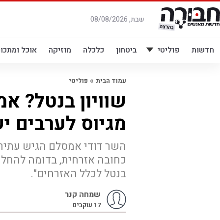
לג
תוכן
שבת, 08/08/2026
חדשות
פוליטי
ביטחון
כלכלה
מוזיקה
אוכל ומתכונ
»
עמוד הבית
פוליטי
שוויון בנטל? א
מגיוס לערבים י
השר דודי אמסלם הגיש עתירה 
כחובה אזרחית, בדומה להחלטה 
בנטל לכלל האזרחים".
שמחה קנר
17
עוקבים