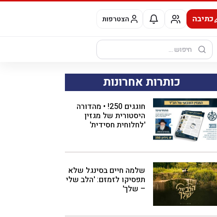
כתיבה
הצטרפות
חיפוש:
כותרות אחרונות
חוגגים 250! • מהדורה
היסטורית של מגזין
'לחלוחית חסידית'
שלמה חיים בסינגל שלא
תפסיקו לזמזם: 'הלב שלי
– שלך'