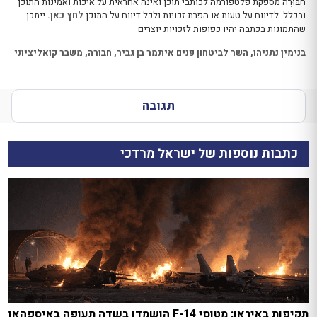
חבּוּרֶה מספקת פלטפורמה לכותבי תוכן ואינה אחראית על איכות ואמינות התוכן
ובכלל. לדיווח על טעות או הפרת זכויות ולכל דיווח על התוכן
לחץ כאן.
ייתכן
שהתמונות בכתבה יהיו כפופות לזכויות יוצרים
בנימין נתניהו
,
השר לביטחון פנים איתמר בן גביר
,
חבורה
,
משבר קואליציוני
תגובה
כתבות נוספות של ישראל מרדכי
תקיפות באיראן: מטוסי F-14 הושמדו בשדה תעופה באיספהאן