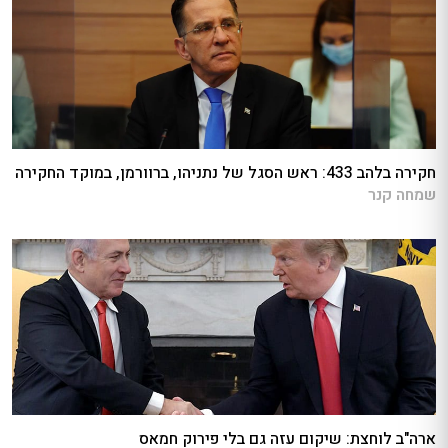
חקירה בלהב 433: ראש הסגל של נתניהו, ברוורמן, במוקד החקירה
שמחה קנר
ארה"ב לוחצת: שיקום עזה גם בלי פירוק חמאס