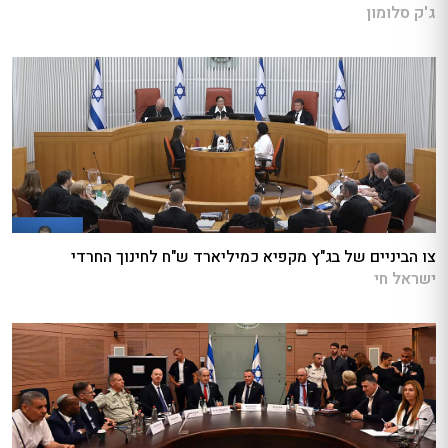
ג'ק סלומון
צו הביניים של בג"ץ מקפיא כמיליארד ש"ח לחינוך החרדי
ישראל חי