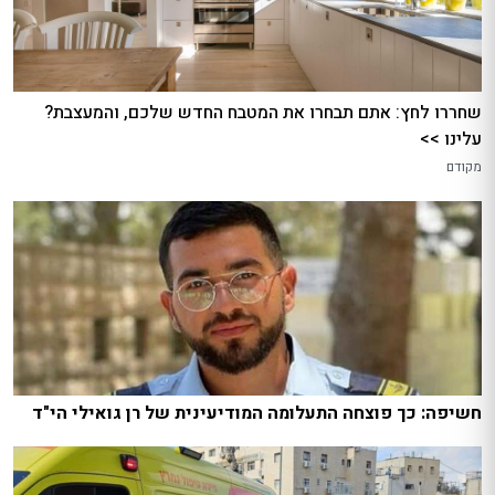
שחררו לחץ: אתם תבחרו את המטבח החדש שלכם, והמעצבת?
עלינו >>
מקודם
חשיפה: כך פוצחה התעלומה המודיעינית של רן גואילי הי"ד