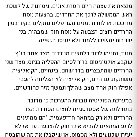
מוצאת את עצמה היום חסרת אונים. ניסיונות של לשכת
ראש הממשלה לרכך את החרדים, בהצעות נוסח
מרוככות או לוחות זמנים מעורפלים נתקלים בקיר בטון.
החרדים רוצים הצבעה על נוסח חוק שמבהיר: בני
ישיבות ימשיכו ללמוד ולא יגויסו בכפייה.
מנגד, נתניהו לכוד בלחצים מנוגדים מצד אחד בג"ץ
שקבע אולטימטום ברור לסיום ההפליה בגיוס, מצד שני
החרדים שמתבצרים בדרישתם. בינתיים, הקואליציה
משותקת. גם היום, הקואליציה לא הצליחה להעביר
אפילו חוק אחד מצב שהולך ונמשך מזה כחודשיים.
במערכת הפוליטית גוברות ההערכות כי מדובר
בתחילתה של אסטרטגיית לחצים מסודרת מצד
החרדים ולא רק במחאה חד־פעמית. "הם ממתינים
לרגע המתאים להביא את החוק להצבעה. עד אז לא
יעזרו שכנועים ולא מסמוס. או שיקבלו את מה שהובטח