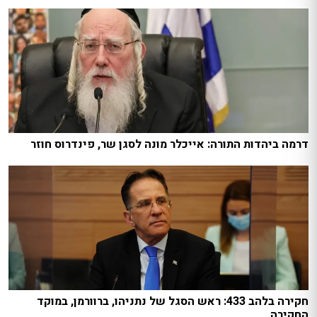
דרמה ביהדות התורה: אייכלר מונה לסגן שר, פינדרוס חוזר
חקירה בלהב 433: ראש הסגל של נתניהו, ברוורמן, במוקד
החקירה