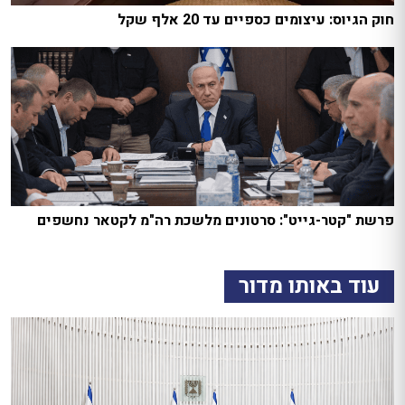
חוק הגיוס: עיצומים כספיים עד 20 אלף שקל
פרשת "קטר-גייט": סרטונים מלשכת רה"מ לקטאר נחשפים
עוד באותו מדור