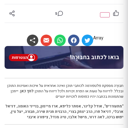
5
Array
בואו לכתוב בחבּוּרֶה!
הצטרפות
חבּוּרֶה מספקת פלטפורמה לכותבי תוכן ואינה אחראית על איכות ואמינות התוכן
ובכלל. לדיווח על טעות או הפרת זכויות ולכל דיווח על התוכן
לחץ כאן.
ייתכן
שהתמונות בכתבה יהיו כפופות לזכויות יוצרים
"מתעוררים"
,
אודל קליגר
,
אסתר כליפא
,
ארז מיימון
,
בנייני האומה
,
דניאל
ארבלי
,
דניאל פרו
,
הרב יצחק בצרי
,
הרבנית חגית שירה
,
חבורה
,
יעל צין
,
יפוש ברכה
,
לאה דרור
,
מישל אלבז
,
נויה מנדל
,
ציפורה איבגי