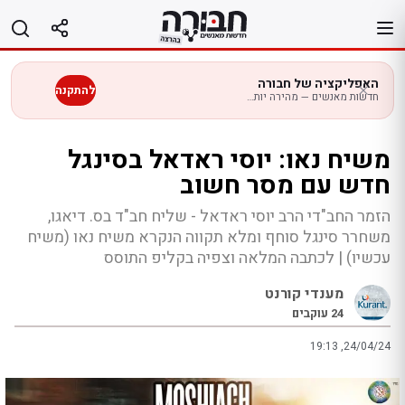
לג
תוכן
האפליקציה של חבורה
להתקנה
חדשות מאנשים — מהירה יותר בנייד
משיח נאו: יוסי ראדאל בסינגל
חדש עם מסר חשוב
הזמר החב"די הרב יוסי ראדאל - שליח חב"ד בס. דיאגו,
משחרר סינגל סוחף ומלא תקווה הנקרא משיח נאו (משיח
עכשיו) | לכתבה המלאה וצפיה בקליפ התוסס
מענדי קורנט
24
עוקבים
19:13 ,24/04/24