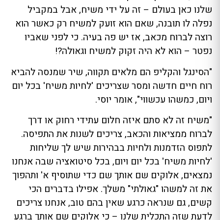
שלנו כאן בעולם – זה על ידי משיח, אבל במקביל
נפלה לו תובנה, שאם הוא זועק למשיח רק כאשר הוא
רוצה לברוח מכאב, אז יש פה בעיה. כי לפני שאביו
נפטר – הוא לא היה זקוק למשיח וגאולה?!
"הסינגל והקליפ הם מלאים תקווה, שיר שמנסה להביא
רוח חיים חדשה ומסר שצריכים 'לחיות משיח' בכל יום
ויום, כמשהו עכשווי", אומר יוסי.
"משיח זה לא סתם איזה חלום עתידי רחוק או דרך
לברוח ממציאות והכאב, צריכים לשנות את התפיסה.
לתפוס הזדמנות ולחיות בבהירות שיש לך שליחות
'לחיות משיח' בכל יום ויום, בכל סיטואציה שבה אנחנו
נמצאים, אלוקים שם אותך שם כדי שתוסיף א' ותהפוך
את זה למשהו "גאולתי" משלך. אפילו בדברים הכי
קשים, גם שנראה כרגע שאין בהם טוב, אנחנו צריכים
לדעת שזה התכלית שלנו – כי אלוקים שם אותך ברגע