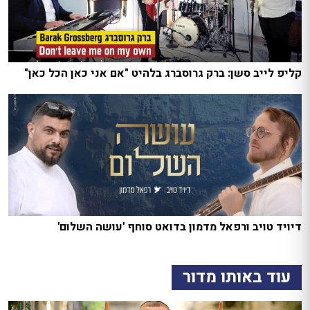
קליפ לייב סשן: ברק גרוסברג בלהיט "אם אני כאן הכל כאן"
דיויד טויב ורפאל מדמון בדואט סוחף 'עושה השלום'
עוד באותו מדור