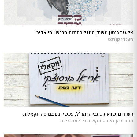
אלעזר ביטון משיק סינגל חתונות מרגש: 'מי אדיר'
מענדי קורנט
השיר בהשראת כתבי הרמח"ל, עכשיו גם בגרסה ווקאלית
תומר כהן מיתוג תקשורתי ויחסי ציבור