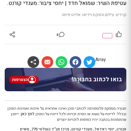
עטיפת השיר: שמואל חדד | יחסי ציבור: מענדי קורנט.
קרדיט: צילום והפקת וידיאו: אליהו פיחה
4
Array
בואו לכתוב בחבּוּרֶה!
הצטרפות
חבּוּרֶה מספקת פלטפורמה לכותבי תוכן ואינה אחראית על איכות ואמינות התוכן
ובכלל. לדיווח על טעות או הפרת זכויות ולכל דיווח על התוכן
לחץ כאן.
ייתכן
שהתמונות בכתבה יהיו כפופות לזכויות יוצרים
חבורה
,
יוסי ראדאל
,
מענדי קורנט
,
מרכז חב"ד העולמי 770
,
משיח