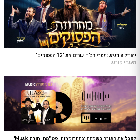
יהודל'ה מגיש: זמרי חב"ד שרים את "12 הפסוקים"
מענדי קורנט
לקבל את התורה בשמחה ובהתרוממות: סט "מתן תורה Music"