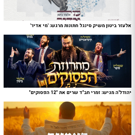
אלעזר ביטון משיק סינגל חתונות מרגש: 'מי אדיר'
יהודל'ה מגיש: זמרי חב"ד שרים את "12 הפסוקים"