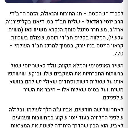
לכבוד חג הפסח – חג החירות והגאולה, הזמר החב"די
הרב יוסי ראדאל
– שליח חב"ד בס. דיאגו בקליפורניה,
ארה"ב, משחרר סינגל סוחף הנקרא
משיח נאו
(משיח
עכשיו), המלווה בקליפ חב"די תוסס, שצולם בשכונת
קראון הייטס בניו יורק, בסמוך למרכז חב"ד העולמי –
770.
השיר האופטימי והמלא תקווה, נולד כאשר יוסי שאל
ברשתות החברתיות את העוקבים שלו, וביקש שישתפו
אותו על שאלות קשות ופחדים שאולי יש להם בנושא
משיח, ועל בסיס שאלות אלו – חיבר את השיר
שלפניכם.
לאחר שלושה חודשים, אביו ע"ה הלך לעולמו, ובלילה
שלפני ההלוויה בעוד יוסי שקוע במחשבות וגעגועים
לאביו, הוא הבין שהדרך היחידה לשנות את המציאות