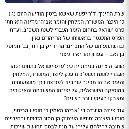
שרת החינוך, ד"ר יפעת שאשא ביטון מודיעה היום (ג')
כי היוצר, המשורר, המלחין והזמר אביהו מדינה הוא חתן
פרס ישראל בתחום הזמר העברי לשנת תשפ"ב. ועדת
הפרס התכנסה בראשותו של מר יהורם גאון,
ובהשתתפותם של החברים: מר יוריק בן דוד, גב' חמוטל
בן זאב – עפרון ומר יאיר ניצני
הוועדה ציינה בנימוקיה כי: "פרס ישראל בתחום הזמר
העברי לשנת תשפ"ב מוענק ליוצר, המשורר, המלחין
והזמר אביהו מדינה שהביא לפריצת דרך משמעותית
במוסיקה הישראלית, על יצירתו המשובחת והאיכותית
ומאבקו העיקש ורב השנים".
עוד ציינה הוועדה כי "אביהו האמין כי חופש הביטוי,
חופש היצירה וחופש העיסוק הן מסוג הזכויות והחירויות
שחובה להילחם עליהן על מנת לבסס תחושת שייכות