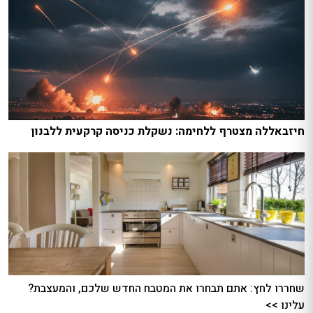
חיזבאללה מצטרף ללחימה: נשקלת כניסה קרקעית ללבנון
שחררו לחץ: אתם תבחרו את המטבח החדש שלכם, והמעצבת?
עלינו >>