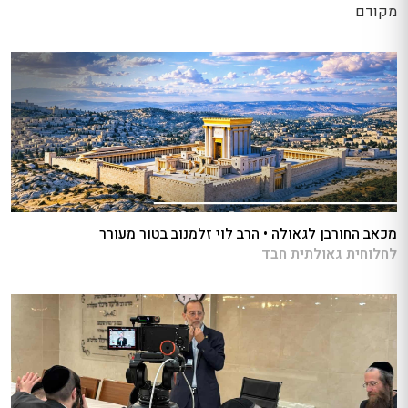
מקודם
מכאב החורבן לגאולה • הרב לוי זלמנוב בטור מעורר
לחלוחית גאולתית חבד