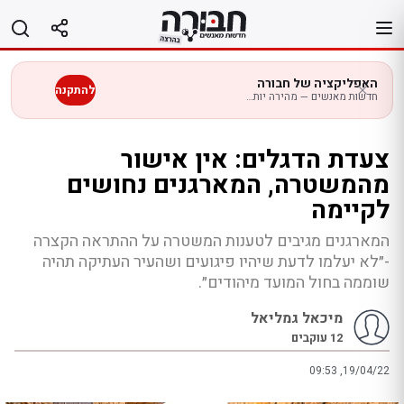
לג
תוכן
האפליקציה של חבורה
להתקנה
חדשות מאנשים — מהירה יותר בנייד
צעדת הדגלים: אין אישור
מהמשטרה, המארגנים נחושים
לקיימה
המארגנים מגיבים לטענות המשטרה על ההתראה הקצרה
-״לא יעלמו לדעת שיהיו פיגועים ושהעיר העתיקה תהיה
שוממה בחול המועד מיהודים״.
מיכאל גמליאל
12
עוקבים
09:53 ,19/04/22