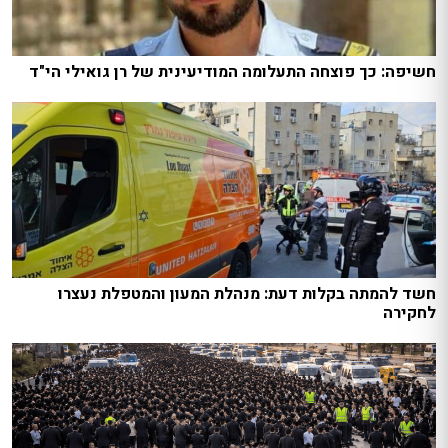
חשיפה: כך פוצחה התעלומה המודיעינית של רן גואילי הי"ד
חשד להמתה בקלות דעת: מנהלת המעון והמטפלת נעצרו
לחקירה