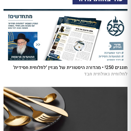
חוגגים 250! • מהדורה היסטורית של מגזין 'לחלוחית חסידית'
לחלוחית גאולתית חבד