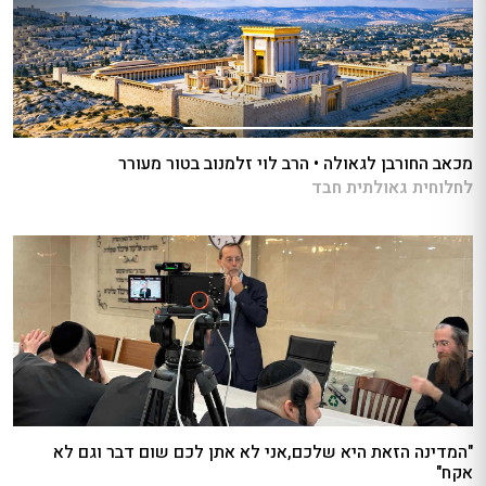
מכאב החורבן לגאולה • הרב לוי זלמנוב בטור מעורר
לחלוחית גאולתית חבד
"המדינה הזאת היא שלכם,אני לא אתן לכם שום דבר וגם לא
אקח"