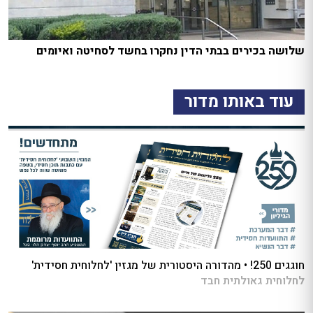
שלושה בכירים בבתי הדין נחקרו בחשד לסחיטה ואיומים
עוד באותו מדור
חוגגים 250! • מהדורה היסטורית של מגזין 'לחלוחית חסידית'
לחלוחית גאולתית חבד