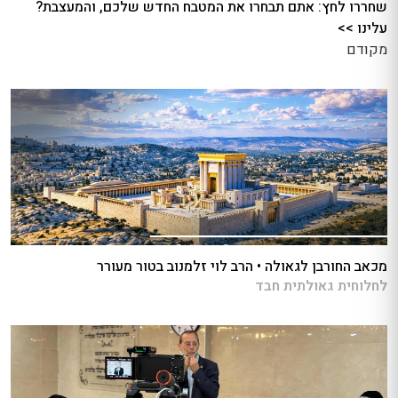
שחררו לחץ: אתם תבחרו את המטבח החדש שלכם, והמעצבת?
עלינו >>
מקודם
מכאב החורבן לגאולה • הרב לוי זלמנוב בטור מעורר
לחלוחית גאולתית חבד