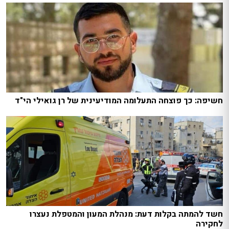
חשיפה: כך פוצחה התעלומה המודיעינית של רן גואילי הי"ד
חשד להמתה בקלות דעת: מנהלת המעון והמטפלת נעצרו
לחקירה