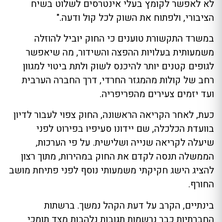
לא לאפשר לקומץ בעלי אינטרסים לשלוט בשיח
הציבורי, ולפתוח את השוק לכל קול ודעה."
במשרד התקשורת טוענים כי החוק יוביל להוזלה
משמעותית בעלויות ההפצה והשידור, מה שיאפשר
לגופים קטנים יותר להיכנס לשוק ולתת ביטוי למגוון
רחב של קולות מהמגזר החרדי, דרך החברה הערבית
ועד יזמים צעירים מהפריפריה.
כעת, לאחר הקריאה הראשונה, החוק צפוי לעבור לדיון
בוועדת הכלכלה, שם יידונו סעיפיו בפירוט לפני
שיעלה לקריאה שנייה ושלישית. על פי הערכות,
הממשלה תנסה לקדם את החוק במהירות, מתוך רצון
להציג הישג חקיקתי משמעותי נוסף לפני פתיחת מושב
החורף.
בינתיים, הקרב על דעת הקהל נמשך. ברשתות
החברתיות כבר נרשמות תגובות נלהבות מצד תומכי