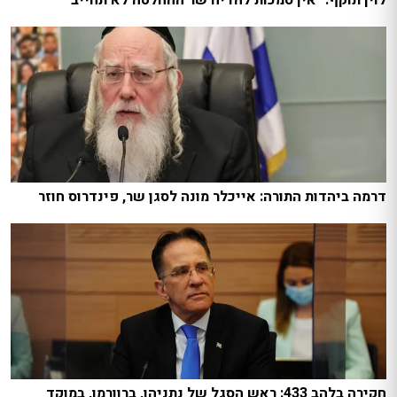
לוין תוקף: "אין סמכות להדיח שר ההחלטה לא תחייב"
דרמה ביהדות התורה: אייכלר מונה לסגן שר, פינדרוס חוזר
חקירה בלהב 433: ראש הסגל של נתניהו, ברוורמן, במוקד