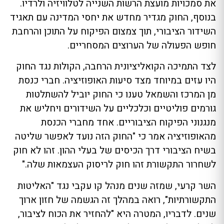
את סמכויות מועצת הרשות השנייה לטלוויזיה ולרדיו.
בנוסף, החוק מגדיר מחדש את יחסי המדינה עם תאגיד
השידור הציבורי, תוך צמצום הפיקוח על התוכן והרחבת
חופש הפעולה של הערוצים המסחריים.
לצד התמיכה הקואליציונית הרחבה, הקולות נגד החוק
היו עזים במיוחד מצד סיעות האופוזיציה. חברי כנסת
מן המרכז והשמאל טענו כי החוק יוביל להשתלטות
גורמים פוליטיים וכלכליים על השידורים ויחליש את
מנגנוני הפיקוח הציבוריים. אחד מחברי הכנסת
מהאופוזיציה אמר כי "החוק הזה נועד לאפשר שליטה
בשיח הציבורי דרך הכיסים של בעלי ההון. זהו לא חוק
לשחרור התקשורת זהו חוק לריסוק העצמאות שלה."
השר קרעי, שמזה שנים מנהל קו עקבי נגד "האליטות
התקשורתיות", רואה במהלך זה הגשמה של חזון ארוך
שנים. לדבריו, המטרה היא "להחזיר את הכוח לציבור,