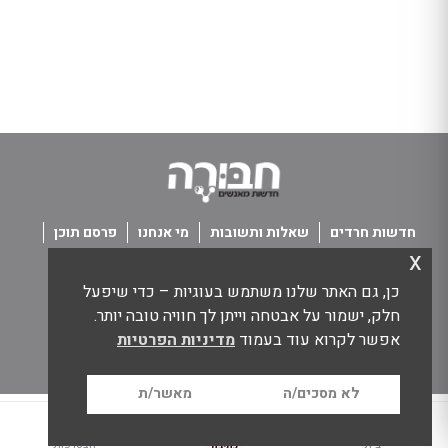
חדשות חרדים
שאלות ותשובות
מי אנחנו
פרסם תוכן
x
פנו אלינו
תנאי שימוש
כן, גם האתר שלנו משתמש בעוגיות – כדי שיפעל
כל הזכויות שמורות חבורה - חדשות מאנשים
חלק, ישמור על אבטחה וייתן לך חוויה טובה יותר.
אפשר לקרוא עוד בעמוד
מדיניות הפרטיות
לא מסכים/ה
מאשר/ת
בית
הצטרפות
כתיבה