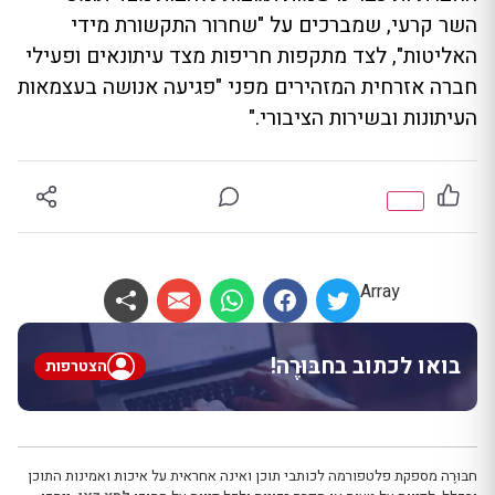
השר קרעי, שמברכים על "שחרור התקשורת מידי
האליטות", לצד מתקפות חריפות מצד עיתונאים ופעילי
חברה אזרחית המזהירים מפני "פגיעה אנושה בעצמאות
העיתונות ובשירות הציבורי."
Array
בואו לכתוב בחבּוּרֶה!
הצטרפות
חבּוּרֶה מספקת פלטפורמה לכותבי תוכן ואינה אחראית על איכות ואמינות התוכן