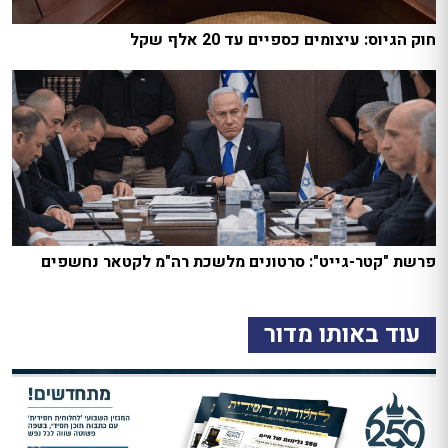
חוק הגיוס: עיצומים כספיים עד 20 אלף שקל
פרשת "קטר-גייט": סרטונים מלשכת רה"מ לקטאר נחשפים
עוד באותו מדור