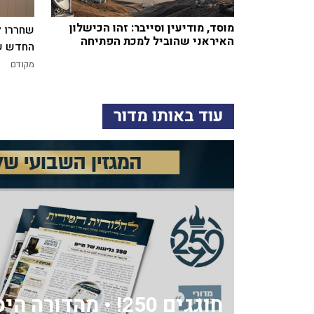
מוסד, מודיעין וסייבר: זהו הכישלון
שחררו ל
האיראני שהוביל למכת הפתיחה
החדש של
מקודם
עוד באותו מדור
חוגגים 250! • מהדור