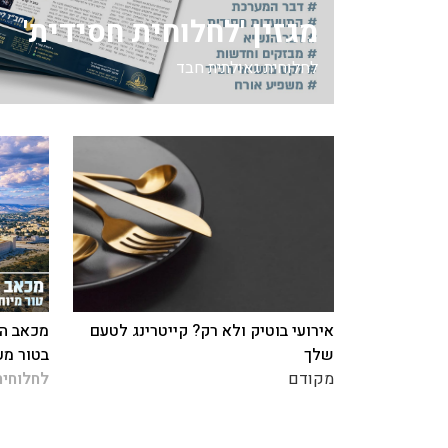
מגזין 'לחלוחית חסידית'
לחלוחית גאולתית חבד
אירועי בוטיק ולא רק? קייטרינג לטעם
מכאב הח
שלך
בטור מע
מקודם
לחלוחית