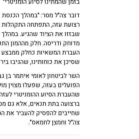
בזמן שהמתינו לסיוע הומניטרי"
דובר צה"ל מסר: "במהלך הכנסת מ
רצועת עזה, התפתחה התקהלות א
שבזזו את הציוד שהגיע. במהלך
מדוחק ודריסה. חלק מההמון הת
העברת המשאיות כחלק ממבצע הו
שסיכן את כוחותינו, שהגיבו בירי
השר לביטחון לאומי איתמר בן גבי
הפועלים בעזה, שפעלו מצוין מול
שהעברת הסיוע ההומניטרי לעזה 
ברצועה בתת תנאים, אלא גם מסכנ
שחייבים להפסיק להעביר את הסי
צה"ל וחמצן לחמאס".