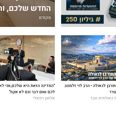
החדש שלכם, וה
מקודם
ורבן לגאולה • הרב לוי זלמנוב
"המדינה הזאת היא שלכם,אני לא
ורר
לכם שום דבר וגם לא אקח"
 גאולתית חבד
אלחנן רפאלי