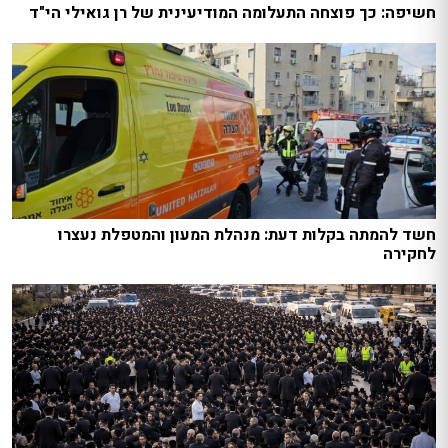
חשיפה: כך פוצחה התעלומה המודיעינית של רן גואילי הי"ד
חשד להמתה בקלות דעת: מנהלת המעון והמטפלת נעצרו
לחקירה