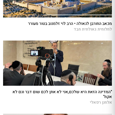
מכאב החורבן לגאולה • הרב לוי זלמנוב בטור מעורר
לחלוחית גאולתית חבד
"המדינה הזאת היא שלכם,אני לא אתן לכם שום דבר וגם לא
אקח"
אלחנן רפאלי