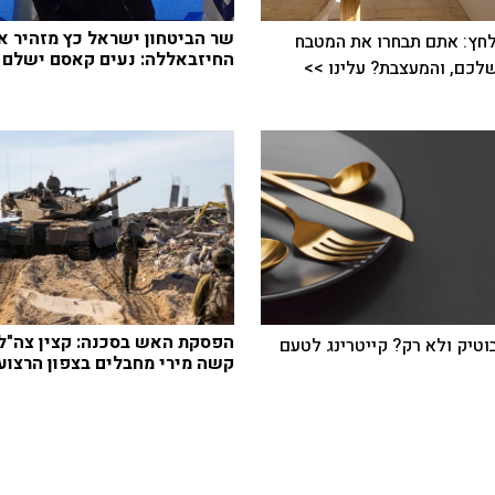
שר הביטחון ישראל כץ מזהיר א
חץ: אתם תבחרו את המטבח
החיזבאללה: נעים קאסם ישלם
כם, והמעצבת? עלינו >>
הפסקת האש בסכנה: קצין צה"ל
בוטיק ולא רק? קייטרינג לטעם
קשה מירי מחבלים בצפון הרצוע