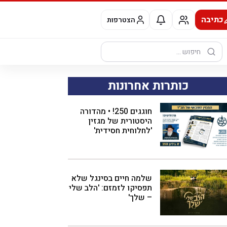
כתיבה
הצטרפות
חיפוש:
כותרות אחרונות
חוגגים 250! • מהדורה
היסטורית של מגזין
'לחלוחית חסידית'
שלמה חיים בסינגל שלא
תפסיקו לזמזם: 'הלב שלי
– שלך'