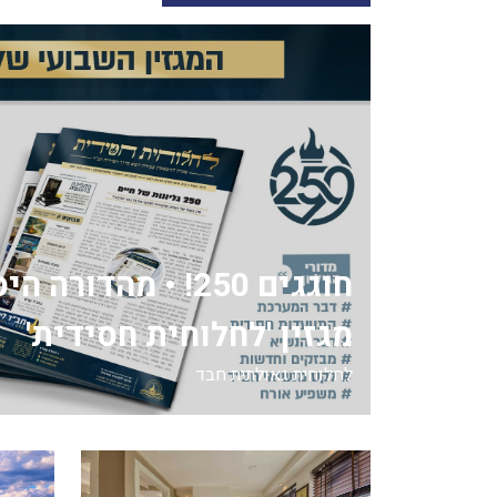
חוגגים 250! • מהדור
מגזין 'לחלוחית חסידית'
לחלוחית גאולתית חבד