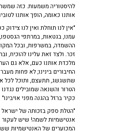
להיסטוריה משמעות. כזה שמשתקף
אותנו כאומה, הופך אותנו לטובים 
"אין לנו תוחלת ואין לנו צידוק 
עמנו, בגטאות, במרתפי הגסטפו, 
ההשמדה, במשרפות, ובכל המקומ
זכר. ולצד זאת עלינו להוכיח, ו
מלכדת אותנו כעם, אלא גם העת
החיבורים בינינו; לא פחות מעברנ
שתשגשג, תתעצם, ותוכל לכל אתג
הטרור והשנאה שמובילים נגדנו 
כקיר ברזל בהגנה מפני אויבינו"
"הטלת ספק בזכותה של ישראל לה
אנטישמיות לשמה! שיש לעקור מה
המכוערים של האנטישמיות ששבה