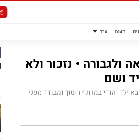
ים
דעות
עוד
ה ולגבורה • נזכור ולא
יד ושם
א ילד יהודי במרתף חשוך ומבודד מפני