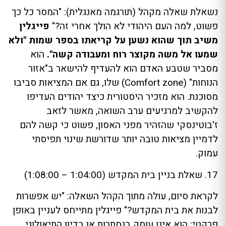
נשאלת שאלה מקהל (תורגמה מאנגלית): "המסר כל כך
פשוט, למה העם היהודי לא הולך אחרי זה?"
פייגלין
משיב תוך שהוא נשען על קריאתו בספר שמות "ולא
שמעו אל משה מקוצר רוח ומעבודה קשה".
הוא
מסביר שטבע האדם הוא להעדיף להישאר ב"אזור
הנוחות" (Comfort zone) שלו, גם אם המציאות סביבו
מסוכנת. הוא מזכיר היסטורית כיצד יהודים העדיפו
להקשיב למרגיעים ערב השואה, מאשר לזאב
ז'בוטינסקי שהזהיר מפני האסון, פשוט כי קשה להם
לדמיין מציאות טובה יותר שדורשת שינוי תפיסתי
עמוק.
17. שאלת בניין בית המקדש (1:04:00 – 1:08:00)
לקראת סיום, עולה מתוך הקהל השאלה: "יש אפשרות
לבנות את בית המקדש?" פייגלין מתייחס לעניין באופן
פרקטי: הוא אינו עוסק בנסתרות או בדיון התיאולוגי