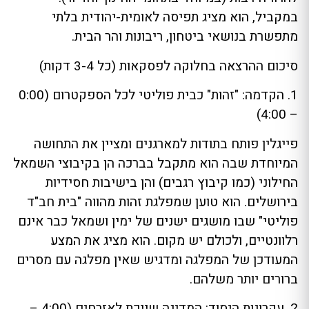
במקביל, הוא מציג תפיסה לאומית-יהודית בלתי
מתפשרת בנושאי ביטחון, ריבונות והר הבית.
סיכום ההרצאה בחלוקה לפסקאות (כל 3-4 דקות)
1. הקדמה: "זהות" כבית פוליטי לכל הספקטרום (0:00
– 4:00)
פייגלין פותח בתודות למארגנים ומציין את התחושה
המיוחדת שבה הוא מתקבל בברכה הן בקיבוצי השמאל
החילוני (כמו קיבוץ רגבים) והן בישיבות חסידיות
בירושלים. הוא טוען שמפלגת זהות מהווה "בית חב"ד
פוליטי" שבו מושגים ישנים של ימין ושמאל כבר אינם
רלוונטיים, ולכולם יש מקום. הוא מציג את המצע
המעודכן של המפלגה ומדגיש שאין מפלגה עם מסרים
ברורים יותר משלהם.
2. עקרונות היסוד: המדינה שייכת לאזרחים (4:00 –