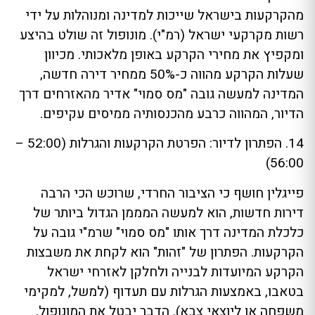
מהקרקעות בישראל שייכות למדינה ומנוהלות על ידי
רשות מקרקעי ישראל (רמ"י). מונופול זה שולט בהיצע
ומקפיץ את מחירי הקרקע באופן מלאכותי. מכיוון
שעלות הקרקע מהווה כ-50% ממחיר דירה חדשה,
המדינה למעשה גובה "מס סמוי" אדיר מהאזרחים דרך
הדיור, המהווה כרבע מהכנסותיה ממיסים עקיפים.
14. הפתרון לדיור: הפרטת הקרקעות והגרלות (52:00 –
56:00)
פייגלין חושף כי הציבור החרדי, שרוכש הכי הרבה
דירות חדשות, הוא למעשה המממן הגדול ביותר של
כלכלת המדינה דרך אותו "מס סמוי" שרמ"י גובה על
הקרקעות. הפתרון של "זהות" הוא לקחת את משבצות
הקרקע המיועדות לבנייה ולחלקן לאזרחי ישראל
בטאבו, באמצעות הגרלות עם תעדוף (למשל, למקימי
משפחה או ליוצאי צבא). הדבר יבטל את המונופול,