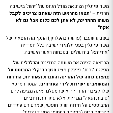
משה פייגלין הציג את מודל הגיוס של 'זהות' בישיבה
חרדית –
"תצאו מהראש הזה שאתם צריכים לקבל
משהו מהמדינה, לא אתן לכם כלום אבל גם לא
אקח"
בשבוע שעבר (פרשת בהעלותך) התקיימה הרצאתו של
משה פייגלין בפני תלמידי ישיבה כלל חסידית
"אורייתא" בירושלים, בנוכחות ראשי הישיבה.
ההרצאה הציגה את משנתה המדינית והכלכלית של
מפלגת "זהות". פייגלין מציג
חזון רדיקלי המבוסס על
צמצום כוחה של המדינה והעברת האחריות, החירות
והמשאבים ישירות לידי האזרחים.
המסר המרכזי
שלו לציבור החרדי הוא שהמפלגה אינה מציעה להם
"טובות הנאה" מגזריות, אלא פתרונות רוחביים
המבוססים על חירות ושוק חופשי, שמהם הם עתידים
להרוויח רבות (במיוחד בתחומי החינוך והדיור).