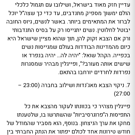
עדיין חזק מאוד בישראל, ושילובו עם תגמול כלכלי
הולם ימשוך מספיק מתנדבים, עד כדי כך שצה"ל יוכל
לברור את המתאימים ביותר. באשר לנשים, גיוס החובה
יבוטל לחלוטין. נשים יתגייסו רק על בסיס התנדבותי
ורק אם הצבא זקוק להן, תוך שהוא מציין שישראל היא
כיום מהמדינות הבודדות בעולם שמגייסות נשים
בכפייה. הקהל שואל: "יהיה לה… יהיה בנפרד או
שישים אותה מעורב?", ופייגלין מבהיר שמסגרות
נפרדות לחרדים יורחבו בהתאם.
7. ניקוי הצבא מאג'נדות ושילוב בחברה (23:00 –
27:00)
פייגלין מצהיר כי בכוונתו לעקור מהצבא את כל
התפיסות ה"פרוגרסיביות" שהשתרשו בו, שלטענתו
מחקו את ערך הניצחון. בנוסף, הוא מסביר שהמודל של
חודש טירונות אחד לכולם יפתור את הנתק החברתי בין