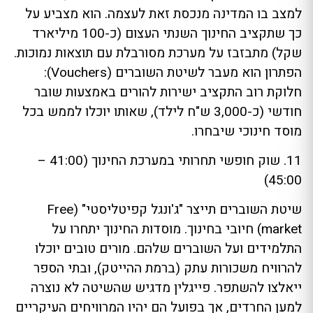
למצב בו המדינה מנכסת זאת לעצמה. הוא מצביע על
כך שתקציב החינוך השנתי העצום (כ-100 מיליארד
שקל) מתבזבז על מערכת מסורבלת עם תוצאות נמוכות.
הפתרון הוא מעבר לשיטת השוברים (Vouchers):
חלוקת רוב התקציב ישירות להורים באמצעות שובר
חודשי (כ-3,000 ש"ח לילד), שאותו יוכלו לממש בכל
מוסד חינוכי שיבחרו.
11. שוק חופשי תחרותי במערכת החינוך (41:00 –
45:00)
שיטת השוברים תייצר "ג'ונגל קפיטליסטי" (Free
market) חיובי בחינוך. מוסדות החינוך יתחרו על
התלמידים ועל השוברים שלהם. מורים טובים יוכלו
להרוויח משכורות עתק (ברמת ההייטק), ובתי הספר
ייאלצו להשתפר. פייגלין מדגיש שהשיטה לא נוצרה
למען החרדים, אך בפועל הם יהיו המרוויחים העיקריים