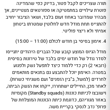
תורה שצריכים לקבל פטור, בדיוק כפי שהמדינה
פוטרת עילויים במתמטיקה או ספורטאים מצטיינים, אך
מבהיר שמדובר באחוז זעום בלבד, ושאר הציבור יחויב
להתגייס תחת מודל חדש לחלוטין שמטרתו ביטחון
אמיתי ולא ריצוי פוליטי.
4. אימון בסיסי בן חודש לכולם (11:00 – 15:00)
מודל הגיוס המוצע קובע שכל הגברים היהודים יתגייסו
לסדר גודל של חודש ימים בלבד של טירונות בסיסית
(רובאי 2) רק כדי ללמוד כיצד לתפעל נשק ולפגוע
במטרה. האימון יוכל להתבצע גם בתנאים מותאמים
לחרדים (למשל, ב"בין הזמנים" ועם משגיחי כשרות).
לאחר מכן, החיילים ישתחררו, ייקחו את הנשק הביתה,
וישובצו לכיתות כוננות (Standby squads) מקומיות
באזור מגוריהם, כדוגמת כיתת הכוננות המוצלחת של
פרופ' נדב לנסקי בקריית משה.