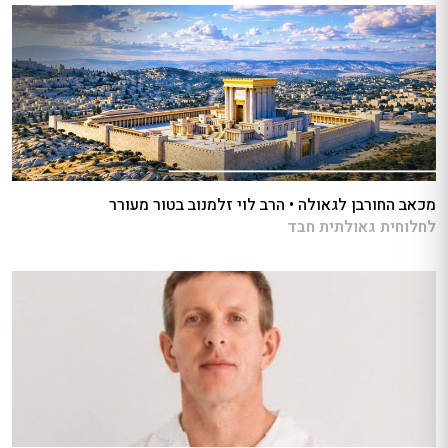
מכאב החורבן לגאולה • הרב לוי זלמנוב בטור מעורר
לחלוחית גאולתית חבד