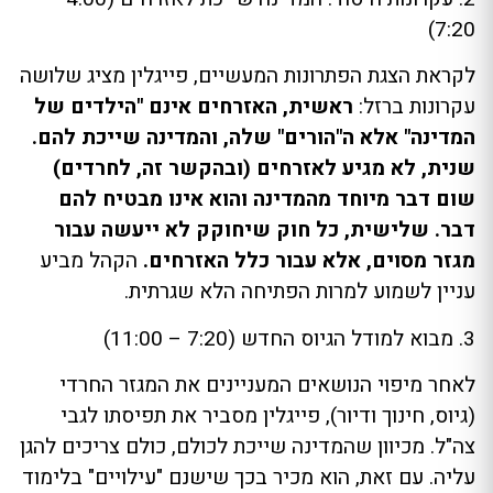
7:20)
לקראת הצגת הפתרונות המעשיים, פייגלין מציג שלושה
עקרונות ברזל:
ראשית, האזרחים אינם "הילדים של
המדינה" אלא ה"הורים" שלה, והמדינה שייכת להם.
שנית, לא מגיע לאזרחים (ובהקשר זה, לחרדים)
שום דבר מיוחד מהמדינה והוא אינו מבטיח להם
דבר. שלישית, כל חוק שיחוקק לא ייעשה עבור
מגזר מסוים, אלא עבור כלל האזרחים.
הקהל מביע
עניין לשמוע למרות הפתיחה הלא שגרתית.
3. מבוא למודל הגיוס החדש (7:20 – 11:00)
לאחר מיפוי הנושאים המעניינים את המגזר החרדי
(גיוס, חינוך ודיור), פייגלין מסביר את תפיסתו לגבי
צה"ל. מכיוון שהמדינה שייכת לכולם, כולם צריכים להגן
עליה. עם זאת, הוא מכיר בכך שישנם "עילויים" בלימוד