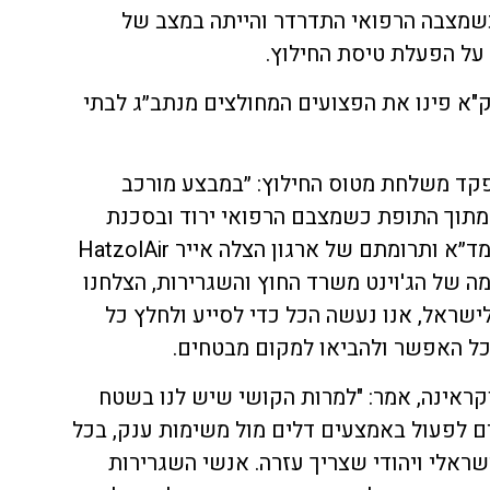
שמצבה הרפואי התדרדר והייתה במצב של
 על הפעלת טיסת החילוץ.
ק"א פינו את הפצועים המחולצים מנתב״ג לבתי
פקד משלחת מטוס החילוץ: ״במבצע מורכב
מתוך התופת כשמצבם הרפואי ירוד ובסכנת
חיים. בזכות שיתוף הפעולה עם מד״א ותרומתם של ארגון הצלה אייר HatzolAir
 של הג'וינט משרד החוץ והשגרירות, הצלחנו
ראל, אנו נעשה הכל כדי לסייע ולחלץ כל
ככל האפשר ולהביאו למקום מבטחים.
קראינה, אמר: "למרות הקושי שיש לנו בשטח
ים לפעול באמצעים דלים מול משימות ענק, בכל
שראלי ויהודי שצריך עזרה. אנשי השגרירות