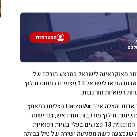
הצטרפות
לכם
ותר מאוקראינה לישראל במבצע מורכב של
ארגון זק"א, HatzolAir ומגן דוד אדום הובאו לישראל 13 פצועים במטוס חילוץ
יות רפואיות מורכבות.
מתנדבי זק"א אוקראינה, מגן דוד אדום והצלה אייר HatzolAir הצליחו במאמץ
שימות חילוץ מורכבות תחת אש, בנחישות
ובמסירות רבה לחלץ מאוקראינה המופגזת 13 פצועים בעלי בעיות רפואיות
ה שנפצעה קשה מפגיעה ישירה של טיל בביתה