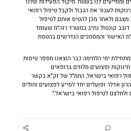
 ומסייעים לנו בשטח. מיקוד הפעילות שלנו
נוקות לעבור את הגבול ולקבל טיפול רפואי
ת מצבם ולאחר מכן להטיס אותם לטיפול
 דובב קונסול נתיב במשרד רוה״מ שעומד
בלת האישור והמסמכים הנדרשים בהטסת
יא HatzolAir, אמר: "מתחילת ימי הלחימה כבר הוצאנו מספר טיסות
ינוקות ופצועים מלווים ברופאים
ול רפואי בישראל, החמ"ל של זק"א בקשר
רון אדלר ופועלים יחד לסייע לפצועים וחולים
ולחלצם לטיפול רפואי בישראל."