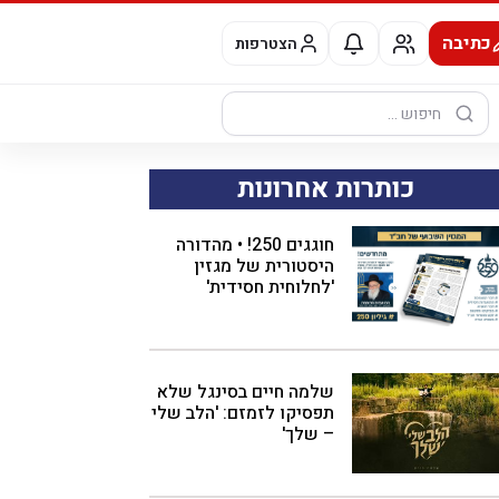
כתיבה
הצטרפות
חיפוש:
כותרות אחרונות
חוגגים 250! • מהדורה
היסטורית של מגזין
'לחלוחית חסידית'
שלמה חיים בסינגל שלא
תפסיקו לזמזם: 'הלב שלי
– שלך'