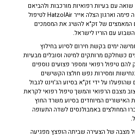
 שואה עם בעיות רפואיות מורכבות ולהביאם
במטוס פרטי במימון של הרב משה פימה וארגון הצלה אייר HatzolAir לטיפול
 המאמצים של זק"א להשיג את המסמכים
השבוע עם הוריו לישראל.
מישה ימים בקשת חירום לסיוע בחילוץ
ים כשחלקם מרותקים למיטה וסובלים מבעיות
ק להם טיפול רפואי ומספר פצועים נוספים
נחישות ומסירות נפש חולצו הקשישים
שהופעלו על ידי זק"א בסיוע הג'וינט לגבול
צוב מצבם הרפואי והמשך טיפול רפואי לקראת
 האישורים המיוחדים בסיוע משרד החוץ
ברו המחולצים באמבולנסים לשדה התעופה
.
ל מצבה של הצעירה שביתה הופצץ מפגיעה