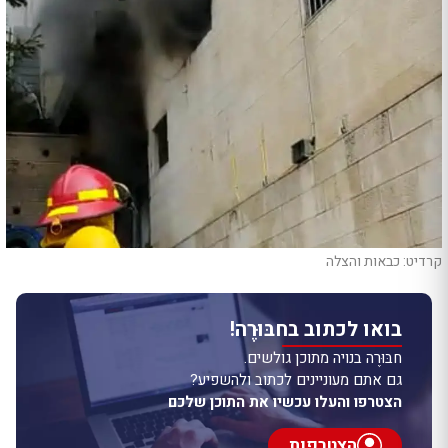
קרדיט: כבאות והצלה
בואו לכתוב בחבּוּרֶה!
חבּוּרֶה בנויה מתוכן גולשים.
גם אתם מעוניינים לכתוב ולהשפיע?
הצטרפו והעלו עכשיו את התוכן שלכם
הצטרפות