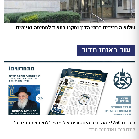
שלושה בכירים בבתי הדין נחקרו בחשד לסחיטה ואיומים
עוד באותו מדור
חוגגים 250! • מהדורה היסטורית של מגזין 'לחלוחית חסידית'
לחלוחית גאולתית חבד