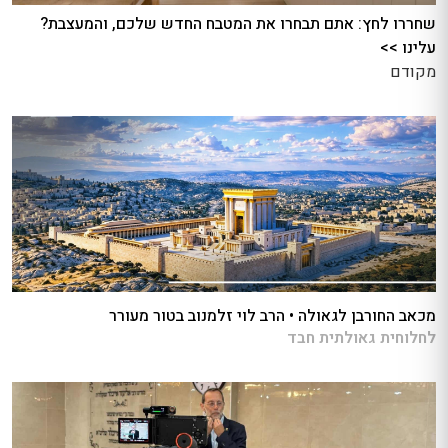
שחררו לחץ: אתם תבחרו את המטבח החדש שלכם, והמעצבת?
עלינו >>
מקודם
מכאב החורבן לגאולה • הרב לוי זלמנוב בטור מעורר
לחלוחית גאולתית חבד