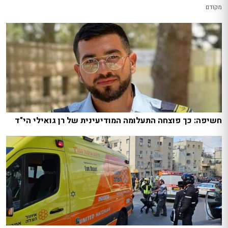
מקודם
חשיפה: כך פוצחה התעלומה המודיעינית של רן גואילי הי"ד