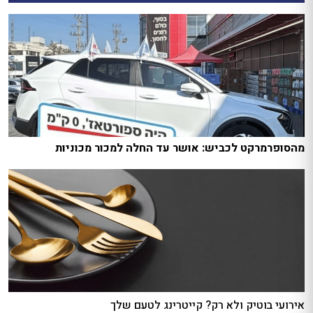
מהסופרמרקט לכביש: אושר עד החלה למכור מכוניות
אירועי בוטיק ולא רק? קייטרינג לטעם שלך