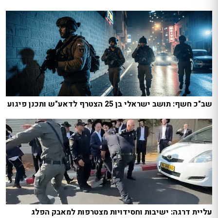
שב"כ חשף: תושב ישראלי בן 25 הצטרף לדאע"ש ותכנן פיגוע
עליית דרגה: ישיבות וחסידויות מצטרפות למאבק הפלג