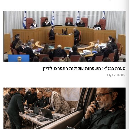
סערה בבג"ץ: משפחות שכולות התפרצו לדיון
שמחה קנר