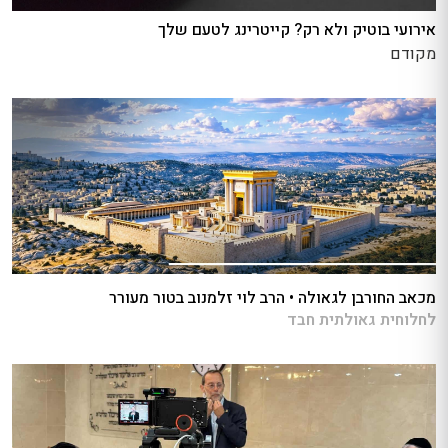
אירועי בוטיק ולא רק? קייטרינג לטעם שלך
מקודם
מכאב החורבן לגאולה • הרב לוי זלמנוב בטור מעורר
לחלוחית גאולתית חבד