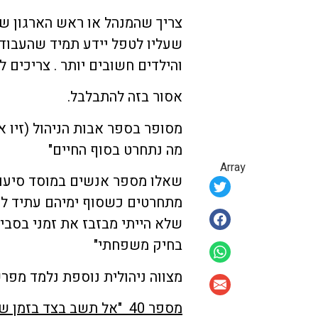
צריך שהמנהל או ראש הארגון שה
שעליו לטפל יידע תמיד שהעבודה
והילדים חשובים יותר . צריכים 
אסור בזה להתבלבל.
מסופר בספר אבות הניהול (זיו אל
מה נתחרט בסוף החיים"
Array
שאלו מספר אנשים במוסד סיעודי
מתחרטים כשסוף ימיהם עתיד להי
שלא הייתי מבזבז את זמני בסביב
בחיק משפחתי"
מצווה ניהולית נוספת נלמד מפ
מספר 40 "אל תשב בצד בזמן שצריך שצריך לפעול"