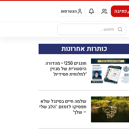
כתיבה
הצטרפות
חיפוש:
כותרות אחרונות
חוגגים 250! • מהדורה
היסטורית של מגזין
'לחלוחית חסידית'
שלמה חיים בסינגל שלא
תפסיקו לזמזם: 'הלב שלי
– שלך'