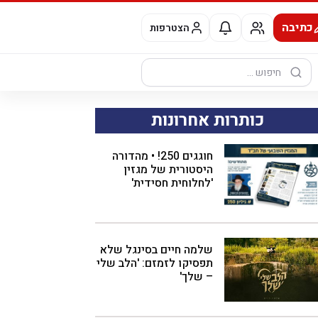
כתיבה
הצטרפות
חיפוש:
כותרות אחרונות
חוגגים 250! • מהדורה
היסטורית של מגזין
'לחלוחית חסידית'
שלמה חיים בסינגל שלא
תפסיקו לזמזם: 'הלב שלי
– שלך'