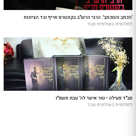
'הכתב והמכתב': הרבי הרש"ב בקונטרס חריף נגד הציונות
לחלוחית גאולתית חבד
חב"ד פעילה • טור אישי לה' טבת תשפ"ו
לחלוחית גאולתית חבד