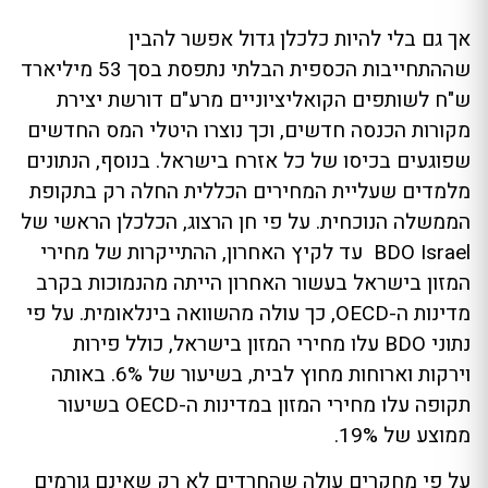
אך גם בלי להיות כלכלן גדול אפשר להבין
שההתחייבות הכספית הבלתי נתפסת בסך 53 מיליארד
ש"ח לשותפים הקואליציוניים מרע"ם דורשת יצירת
מקורות הכנסה חדשים, וכך נוצרו היטלי המס החדשים
שפוגעים בכיסו של כל אזרח בישראל. בנוסף, הנתונים
מלמדים שעליית המחירים הכללית החלה רק בתקופת
הממשלה הנוכחית. על פי חן הרצוג, הכלכלן הראשי של
BDO Israel עד לקיץ האחרון, ההתייקרות של מחירי
המזון בישראל בעשור האחרון הייתה מהנמוכות בקרב
מדינות ה-OECD, כך עולה מהשוואה בינלאומית. על פי
נתוני BDO עלו מחירי המזון בישראל, כולל פירות
וירקות וארוחות מחוץ לבית, בשיעור של 6%. באותה
תקופה עלו מחירי המזון במדינות ה-OECD בשיעור
ממוצע של 19%.
על פי מחקרים עולה שהחרדים לא רק שאינם גורמים