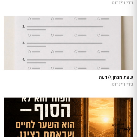
גדי ויינרוט
שעת מבחן;//דעה
גדי ויינרוט