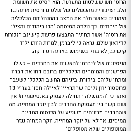
הרוסי חש ששלטונו מתערער, הוא הסיט את תשומת
הלב הציבורית מהכשלים של שלטונו והסית אותה נגד
היהודים כאשר תלה את המצב בהתנהלותם הכלכלית
של היהודים. כך נולדה הסיסמה "הכו ביהודים והצילו
את רוסיה" אשר תחתיה התבצעו פרעות קישינב הזכורות
לדיראון עולם. נראה כי ליברמן, למרות היותו יליד
קישינב, לא בחל בשימוש באותה רטוריקה.
הניסיונות של ליברמן להאשים את החרדים – כשלו.
הפרשנים והמומחים הכלכליים ברובם דחו את דבריו
ומתחו עליהם ביקורת, ביניהם החשב הכלכלי לשעבר
פרופסור ירון זליכה שהתראיין לאיילה חסון בערוץ 13
ואמר כי "הממשלה התחילה לעסוק באנטישמיות! אין
שום קשר בין תעסוקת החרדים לבין יוקר המחייה. מה
שהחרדים מרוויחים משפיע על הכנסות המדינה
ממיסים, אך לא על יוקר המחייה. יוקר המחיה נגזר
ממונופולים שלא מטופלים"