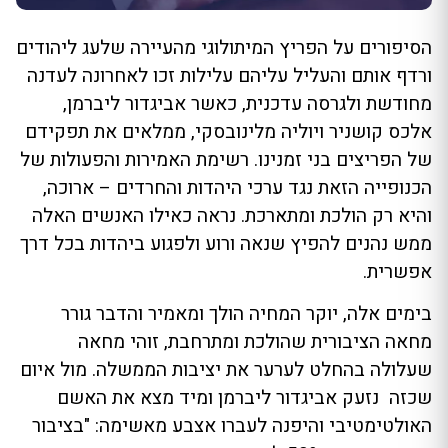
הסיפורים על הפריץ המיתולוגי מהעיירה שלעג ליהודים
ורדף אותם והעליל עליהם עלילות זכו לאחרונה לעדנה
מחודשת ולגרסה עדכנית, כאשר אביגדור ליברמן,
אלכס קושניר ויוליה מלינובסקי, ממלאים את תפקידם
של הפריצים בני זמנינו. רשימת האמירות והפעולות של
הכנופייה הזאת נגד ערכי היהדות והחרדים – ארוכה,
והיא רק הולכת ומתארכת. נראה כאילו האנשים האלה
ממש נהנים להפיץ שנאה ורוע ולפגוע ביהדות בכל דרך
אפשרית.
בימים אלה, יוקר המחיה הולך ומאמיר והדבר גורר
מחאה הציבורית שהולכת ומתרחבת, זוהי מחאה
שעלולה בהחלט לערער את יציבות הממשלה. מול איום
שכזה נזעק אביגדור ליברמן ומיד מצא את האשם
האולטימטיבי והיפנה לעברו אצבע מאשימה: "בציבור