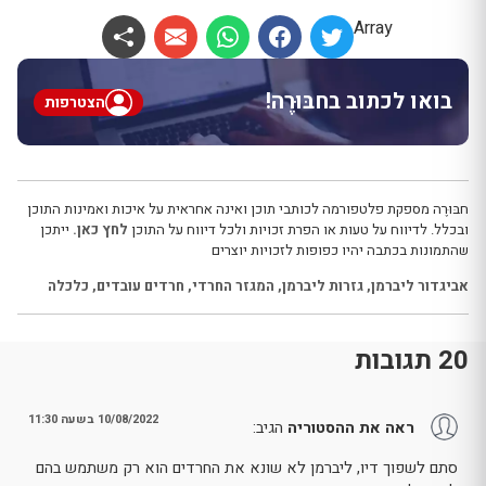
Array
בואו לכתוב בחבּוּרֶה!
הצטרפות
חבּוּרֶה מספקת פלטפורמה לכותבי תוכן ואינה אחראית על איכות ואמינות התוכן
ובכלל. לדיווח על טעות או הפרת זכויות ולכל דיווח על התוכן
לחץ כאן.
ייתכן
שהתמונות בכתבה יהיו כפופות לזכויות יוצרים
אביגדור ליברמן
,
גזרות ליברמן
,
המגזר החרדי
,
חרדים עובדים
,
כלכלה
20 תגובות
10/08/2022 בשעה 11:30
ראה את ההסטוריה
הגיב:
סתם לשפוך דיו, ליברמן לא שונא את החרדים הוא רק משתמש בהם