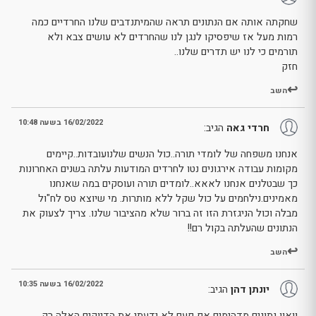
שחקתה אותה אם הנתונים תראה שהמיתנדבים שלנו החרדיים כמה
רמות מעל אז שיפסיקו לנגן לנו שהחרדים לא עושים צבא ולא
תורמים כי לנו יש תדרים שלנו..
חזק
השב
16/02/2022 בשעה 10:48
חרדי גאה
הגיב:
אנחנו משפחה של לומדי תורה..כול הנשים שלנועובדות..קיימים
מקומות עבודה אירגונים נטו לחרדים המודעות עלתה בשנים האחרונות
כך שבטלנים אנחנו לאאא..לומדים תורה ועוסקים במה שאנחנו
מאמינים.נילחמים על כול שקל ללא מותרות. מי שיוצא טס לח"ול
מבלה וכול הניגזרת הזו זה ברור שלא מהציבור שלנו. צריך לצעוק את
הנתונים שהעלתה בקול רם!!
השב
16/02/2022 בשעה 10:35
יונתן דהן
הגיב:
וואוו נתונים מדהימים אף פעם לא ידעתי את הדיוקים האלה רק