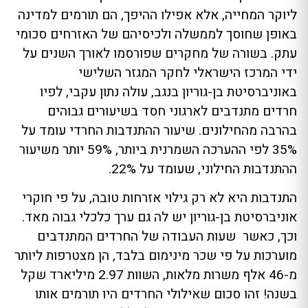
ליוקר המחייה, אלא אפילו ההיפך, הם תורמים למדינה
באופן שחוסך לממשלה ולכיסיהם של האזרחים סכומי
עתק. בשורה של מחקרים שפורסמו לאורך השנים על
ידי המרכז הישראלי לחקר המגזר השלישי
באוניברסיטת בן-גוריון בנגב, עולה נתון עקבי, לפיו
חרדים מתנדבים לארגוני חסד בשיעורים גבוהים
בהרבה מהחילונים. שיעור ההתנדבות החרדי עומד על
35% לפי ההערכה השמרנית ביותר, 59% יותר משיעור
ההתנדבות החילוני, שעומד על 22%.
התנדבות היא לא רק גילוי אזרחות טובה, על פי חוקרי
אוניברסיטת בן-גוריון יש לה גם ערך כלכלי גבוה מאד.
וכך, כאשר שעות העבודה של החרדים המתנדבים
מוערכות על פי שכר מינימום בלבד, הן מצטרפות ליותר
מ-46 אלף משרות מלאות, השוות 2.97 מיליארד שקל
בשנה! זהו סכום שאילולי החרדים היו תורמים אותו