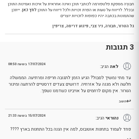
חבּוּרֶה מספקת פלטפורמה לכותבי תוכן ואינה אחראית על איכות ואמינות התוכן
ובכלל. לדיווח על טעות או הפרת זכויות ולכל דיווח על התוכן
לחץ כאן.
ייתכן
שהתמונות בכתבה יהיו כפופות לזכויות יוצרים
גל הטרור
,
חבורה
,
ניר צבי
,
פיגוע דריסה
,
צריפין
3 תגובות
17/07/2024 בשעה 08:50
לאה
הגיב:
עד מתי נמשיך לסבול? הגיע הזמן לתגובה חריפה ומרתיעה. הממשלה
חלשה ולא מגנה על אזרחיה. דרושים צעדים דרסטיים להרתעה ומיגור
הטרור. אין מקום לרחמים על אויבינו כשדמנו נשפך.
השב
15/07/2024 בשעה 21:33
נהוראי
הגיב:
פחד לעמוד בתחנות אוטובוס, למה אין הגנה בכל התחנות בארץ ????