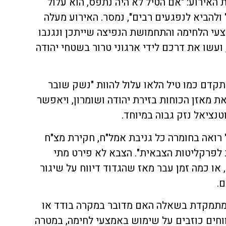
 האירוע: "אם הטיל לא היה נתפס, הוא עלול
 ולהביא לנפגעים רבים", נמסר. האירוע מעלה
עי הלחימה והתחמושת הנפיצה שייתכן ונגנבו
ועשו את דרכם לידי ארגוני טרור בשטחי יהודה
תקדם כמו טיל הלאו עלול להוות "נשק שובר
ת מאזן הכוחות בזירת יהודה ושומרון, ויאפשר
נציאל נזק גבוה במיוחד.
 רואה בחומרה כל גניבת אמל"ח, חקירת מצ"ח
 לפרקליטות הצבאית". הצבא לא פירט מתי
או כמה זמן עבר מאז שהגדוד דיווח על שיגור
.
 מתמקדת בשאלה האם מדובר במקרה בודד או
חים כוזבים על שימוש באמצעי לחימה, במטרה