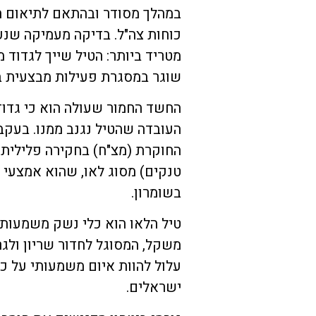
במהלך מסודר ובהתאם לתיאום הב
כוחות צה"ל. בדיקה מעמיקה שנע
מטריד ביותר: הטיל שייך לגדוד מ
שוגר במסגרת פעילות מבצעית ב
החשד החמור שעולה הוא כי גדוד
העובדה שהטיל נגנב ממנו. בעק
החוקרת (מצ"ח) בחקירה פלילית מ
טנקים) מסוג לאו, שהוא אמצעי ל
בשומרון.
טיל הלאו הוא כלי נשק משמעותי
משקל, המסוגל לחדור שריון ולגר
עלול להוות איום משמעותי על כו
ישראלים.