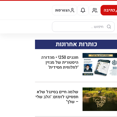
כתיבה
הצטרפות
חיפוש:
כותרות אחרונות
חוגגים 250! • מהדורה
היסטורית של מגזין
'לחלוחית חסידית'
שלמה חיים בסינגל שלא
תפסיקו לזמזם: 'הלב שלי
– שלך'