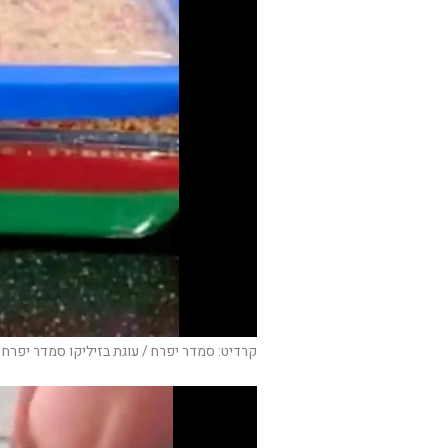
קרדיט: סמדר יפרח / עוגת בזיליקו סמדר יפרח 