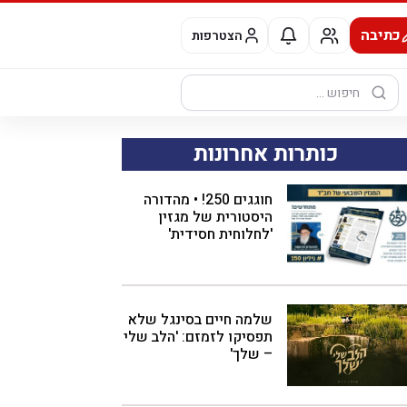
כתיבה
הצטרפות
חיפוש:
כותרות אחרונות
חוגגים 250! • מהדורה
היסטורית של מגזין
'לחלוחית חסידית'
שלמה חיים בסינגל שלא
תפסיקו לזמזם: 'הלב שלי
– שלך'