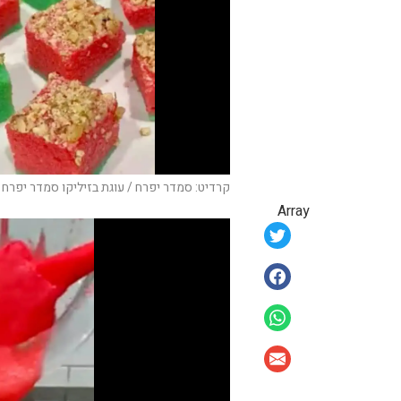
קרדיט: סמדר יפרח / עוגת בזיליקו סמדר יפרח 
Array