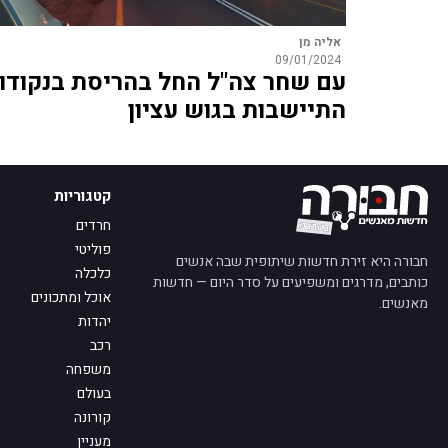
אליה מן
09/01/2024
עם שחר צה"ל החל בהריסת בנקודו
התיישבות בגוש עציון
קטגוריות
חרדים
פוליטי
חבורה היא זירת חדשות שיתופית שבה אנשים
כלכלה
כותבים, מדרגים ומשפיעים על סדר היום — חדשות
אוכל ומתכונים
מאנשים.
יהדות
רכב
משפחה
בעולם
קורונה
מעניין