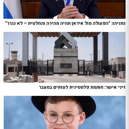
נתניהו: "הפעולה מול איראן תהיה מהירה והחלטית – לא נגרר"
זיני אישר: חותמת פלסטינית לעזתים במעבר