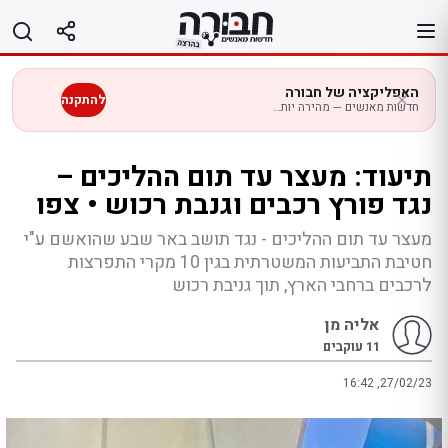
לג
תוכן
האפליקציה של חבורה
להתקנה
חדשות מאנשים — מהירה יותר בנייד
תיעוד: מעצר עד תום ההליכים –
נגד פורץ רכבים וגנבת רכוש • צפו
מעצר עד תום ההליכים - נגד תושב באר שבע שהואשם ע"י
חטיבת התביעות המשטרתית בגין 10 מקרי התפרצות
לרכבים ברחבי הארץ, תוך גניבת רכוש
אליה מן
11
עוקבים
16:42 ,27/02/23