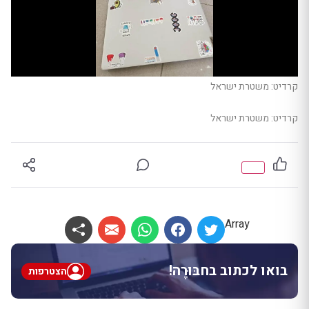
קרדיט: משטרת ישראל
קרדיט: משטרת ישראל
Array
בואו לכתוב בחבּוּרֶה!
הצטרפות