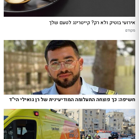
אירועי בוטיק ולא רק? קייטרינג לטעם שלך
מקודם
חשיפה: כך פוצחה התעלומה המודיעינית של רן גואילי הי"ד