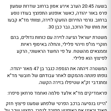
בשעה 20:45 הערב אירע אסון ברחוב שדרות שמעון
פרס באור יהודה, כאשר אופנוע התפוצץ בעודו נוסע
ברחוב. גורמי החירום הוזעקו לזירה, וצוותי מד"א קבעו
את מותו של הרוכב, גבר כבן 30.
משטרת ישראל הגיעה לזירה עם כוחות גדולים, בהם
חוקרי מז"פ וזיהוי פלילי, והחלה באיסוף ראיות
וממצאים מהשטח. על פי החשד הראשוני, הרקע
לפיצוץ הוא פלילי.
המשטרה זיהתה את הנספה כגבר בן 47 מאור יהודה.
גופתו פונתה מהמקום לאחר עבודתם של חובשי מד"א
ומתנדבי זק"א שטיפלו בזירה הקשה.
פראמדיקים מד"א אלעד סלמה ואחמד סרחאן סיפרו:
"היינו בנסיעה ברכב הפרטי שלפתע שמענו פיצוץ חזק
מאוד וראינו את האופנוע מפורק לגמרי. הפצוע שכב על