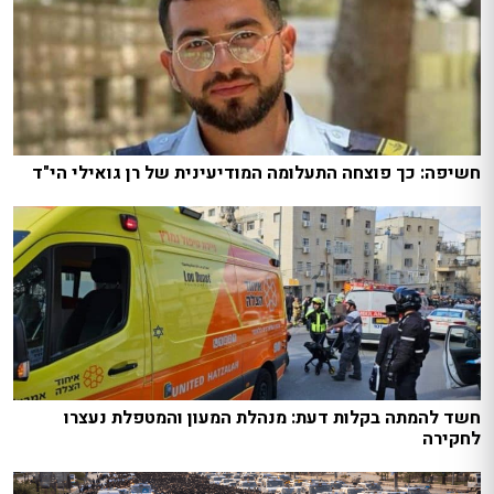
חשיפה: כך פוצחה התעלומה המודיעינית של רן גואילי הי"ד
חשד להמתה בקלות דעת: מנהלת המעון והמטפלת נעצרו
לחקירה