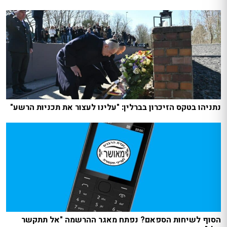
נתניהו בטקס הזיכרון בברלין: "עלינו לעצור את תכניות הרשע"
הסוף לשיחות הספאם? נפתח מאגר ההרשמה "אל תתקשר