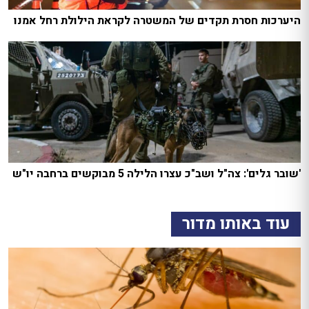
היערכות חסרת תקדים של המשטרה לקראת הילולת רחל אמנו
'שובר גלים': צה"ל ושב"כ עצרו הלילה 5 מבוקשים ברחבה יו"ש
עוד באותו מדור