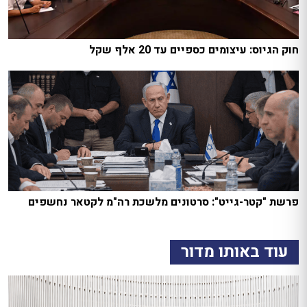
חוק הגיוס: עיצומים כספיים עד 20 אלף שקל
פרשת "קטר-גייט": סרטונים מלשכת רה"מ לקטאר נחשפים
עוד באותו מדור