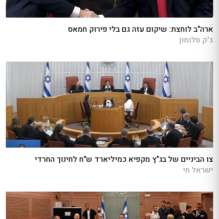
ארה"ב לוחצת: שיקום עזה גם בלי פירוק חמאס
ג'ק סלומון
צו הביניים של בג"ץ מקפיא כמיליארד ש"ח לחינוך החרדי
ישראל חי