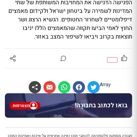
הפגישה הדגישה את המחויבות המשותפת של שתי
המדינות לשמירה על ביטחון ישראל ולקידום מאמצים
דיפלומטיים לשחרור החטופים. הנשיא הרצוג ושר
החוץ לאמי הביעו תקווה שהמאמצים הללו יניבו
תוצאות בקרוב ויביאו לשיפור המצב באזור.
Array
בואו לכתוב בחבּוּרֶה!
הצטרפות
חבּוּרֶה מספקת פלטפורמה לכותבי תוכן ואינה אחראית על איכות ואמינות התוכן