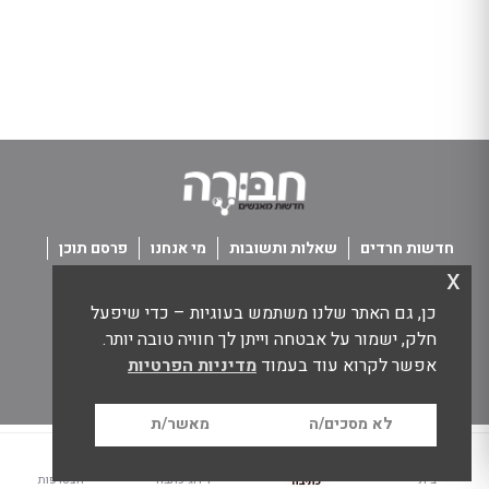
חדשות חרדים
שאלות ותשובות
מי אנחנו
פרסם תוכן
x
פנו אלינו
תנאי שימוש
כן, גם האתר שלנו משתמש בעוגיות – כדי שיפעל
כל הזכויות שמורות חבורה - חדשות מאנשים
חלק, ישמור על אבטחה וייתן לך חוויה טובה יותר.
אפשר לקרוא עוד בעמוד
מדיניות הפרטיות
לא מסכים/ה
מאשר/ת
1
בית
דירוג כתבה
הצטרפות
כתיבה