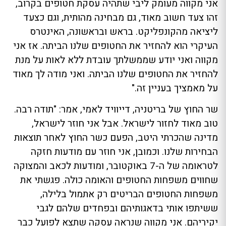
אני מקווה מעומק ליבי שתהיה עסקת חטופים בקרוב,
זהו צעד חשוב מאוד, גם מבחינה מהותית, וגם כצעד
ליציאה מהקונפליקט. בראש ובראשונה, האינטרס
העיקרי הוא להחזיר את החטופים שלנו הביתה. אז אני
מקווה ואני יודע שממשלתך עובדת ללא לאות על מנת
להחזיר את החטופים שלנו הביתה. ואני מודה לך מאוד
על מאמציך בעניין זה."
שר החוץ של בריטניה, דייוויד לאמי, אמר: "תודה רבה.
טוב מאוד לחזור לישראל. אבל אני חוזר לישראל,
מדינה שהכרתי היטב, הפעם כשר החוץ לאחר תוצאות
הבחירות שלנו. וכמובן, אני חוזר עם מודעות חזקה
לטראומה של ה-7 באוקטובר, ומודעות לכאב והמצוקה
שחווים משפחות החטופים והאומה כולה. פגשתי את
משפחות החטופים הבריטים רק אתמול בלילה,
ששיתפו אותי בדאגותיהם ובפחדים שלהם לגבי
יקיריהם. אני מקווה שנראה עסקה שתצא לפועל כבר