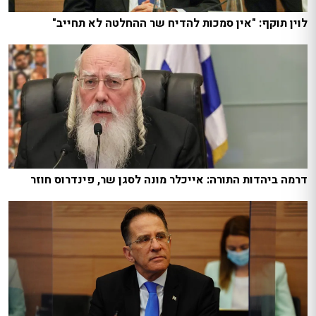
לוין תוקף: "אין סמכות להדיח שר ההחלטה לא תחייב"
דרמה ביהדות התורה: אייכלר מונה לסגן שר, פינדרוס חוזר