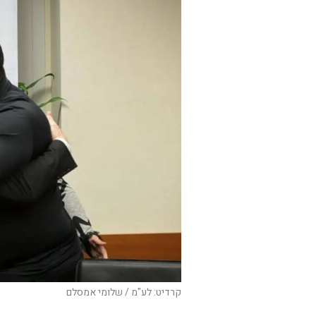
קרדיט: לע"מ / שלומי אמסלם