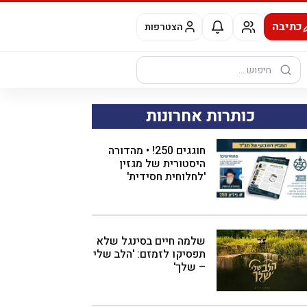
כתיבה
הצטרפות
חיפוש:
כותרות אחרונות
חוגגים 250! • מהדורה
היסטורית של מגזין
'לחלוחית חסידית'
שלמה חיים בסינגל שלא
תפסיקו לזמזם: 'הלב שלי
– שלך'