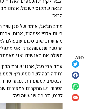
הבא ולקיחת הכספים האלו – ככ
הבאה שתכנס לשכול. אנחנו מב
הבא״.
מירב חג׳אג׳, אימה של סגן שיר ח
בשם אלפי אימהות, אבות, אחים,
מהרשות. שום סכום שבעולם לא י
הרגשה שנעשה צדק. אני מתפלל
תשלח את האנשים ואני מאמינה 
Array
עו״ד אבי סגל, ארגון שורת הדין:
״תודה רבה לשר סמוטריץ ולממ
הכספים למשפחות נפגעי טרור 
הטרור. יש מחקרים אמפירים שמו
לכיס, וזה מה שנעשה פה״.