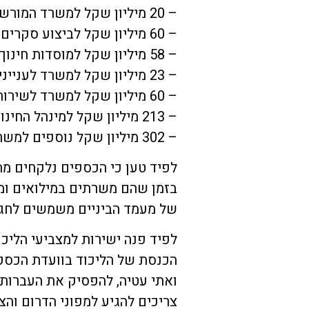
– 20 מיליון שקל למשרד המורשת בראשות השר עמיחי אליהו
– 60 מיליון שקל לביצוע סקרים חיצוניים במשרד ראש הממשלה
– 58 מיליון שקל למוסדות חינוך חרדיים
– 23 מיליון שקל למשרד לענייני ירושלים בראשות מאיר פרוש
– 60 מיליון שקל למשרד לשירותי דת
– 213 מיליון שקל למינהל החינוך ההתיישבותי
– 302 מיליון שקל נוספים למשרד בראשות אורית סטרוק
לפיד טען כי הכספים נלקחים מה
בזמן שהם משרתים במילואים ומק
של מעמד הביניים משמשים לחגיג
לפיד פנה ישירות למצביעי הליכו
הכנסת של הליכוד בוועדת הכספים
ואתי עטיה, להפסיק את העברות 
צריכים להגיע למפוני הדרום והצ