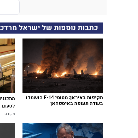
כתבות נוספות של ישראל מרדכי
תקיפות באיראן: מטוסי F-14 הושמדו
מתכננים
בשדה תעופה באיספהאן
לטעום א
מקודם