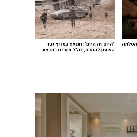
להסלמה
"היום זה היום": חמאס במרוץ נגד
השעון להסכם, צה"ל מאיים במבצע