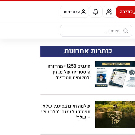
כתיבה
הצטרפות
חיפוש:
כותרות אחרונות
חוגגים 250! • מהדורה
היסטורית של מגזין
'לחלוחית חסידית'
שלמה חיים בסינגל שלא
תפסיקו לזמזם: 'הלב שלי
– שלך'