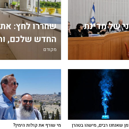
י של מדינת
שחררו לחץ: את
החדש שלכם, וה
מקודם
מן שאנחנו רבים, מישהו בטהרן
מי שורף את קולות הימין?