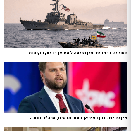
חשיפה דרמטית: סין סייעה לאיראן בדיוק תקיפות
אין פריצת דרך: איראן דוחה תנאים, ארה״ב נסוגה