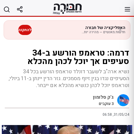
לג
תוכן
האפליקציה של חבורה
להתקנה
חדשות מאנשים — מהירה יותר בנייד
דרמה: טראמפ הורשע ב-34
סעיפים אך יוכל לכהן מהכלא
נשיא ארה"ב לשעבר דונלד טראמפ הורשע בכל 34
הסעיפים נגדו בגין זיוף מסמכים. גזר הדין יינתן ב-11 ביולי,
וטראמפ יוכל לכהן כנשיא מהכלא אם ייבחר.
ג'ק סלומון
3
עוקבים
06:58 ,31/05/24