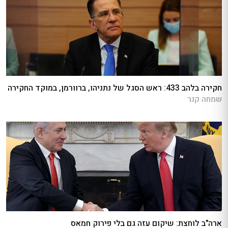
חקירה בלהב 433: ראש הסגל של נתניהו, ברוורמן, במוקד החקירה
שמחה קנר
ארה"ב לוחצת: שיקום עזה גם בלי פירוק חמאס