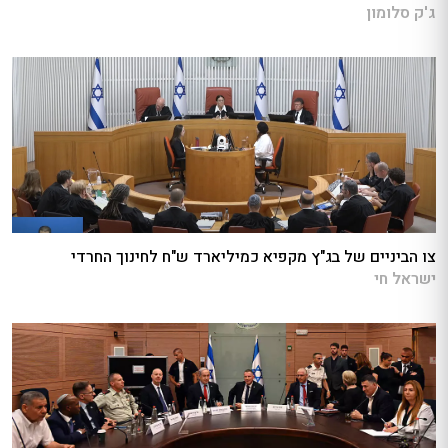
ג'ק סלומון
צו הביניים של בג"ץ מקפיא כמיליארד ש"ח לחינוך החרדי
ישראל חי