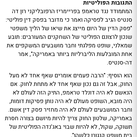
התגובות הפוליטיות
המתמודד נגד טראמפ בפריימריז הרפובליקני רון דה
סנטיס הגיב לפסיקה ואמר כי מדובר בפסק דין פוליטי:
"פסק הדין של היום מייצג את שיאו של הליך משפטי
שנכון לרצונם הפוליטי של השחקנים המעורבים: תובע
שמאלני, שופט מפלגתי וחבר מושבעים המשקפים את
אחת המובלעות הליברליות ביותר באמריקה", אמר
דה-סנטיס.
הוא הוסיף: "הרבה פעמים אומרים שאף אחד לא מעל
החוק, אבל זה גם נכון שאף אחד לא מתחת לחוק. אם
הנאשם לא היה דונלד טראמפ, התיק הזה לעולם לא
היה מובא, השופט מעולם לא היה נותן פסיקות דומות,
וחבר המושבעים לעולם לא היה מחזיר פסק דין אשם.
באמריקה, שלטון החוק צריך להיות מיושם בצורה חסרת
תשוקה, שקול, לא להיות שבוי באג'נדה הפוליטית של
בית משפט קנגורו כלשהו".