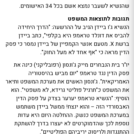
שהנשיא לשעבר נמצא אשם בכל 34 האישומים.
תגובות לתוצאות המשפט
הנשיא ג'ו ביידן הגיב על ההרשעה: "הדרך היחידה
להביס את דונלד טראמפ היא בקלפי", כתב ביידן
ברשת X. מטעם אנשי הקמפיין של ביידן נמסר כי פסק
הדין מראה כי "אף אחד לא מעל החוק".
יו"ר בית הנבחרים מייק ג'ונסון (רפובליקני) כינה את
פסק הדין נגד טראמפ "יום מביש בהיסטוריה
האמריקאית". ג'ונסון האשים את מערכת המשפט ותיאר
את המשפט כ"תרגיל פוליטי גרידא, לא משפטי". הוא
הוסיף: "הנשיא טראמפ יערער בצדק על פסק הדין
האבסורדי הזה – והוא ינצח! ממשל ביידן משתמש
במערכת המשפט כנשק. ההחלטה היום היא עדות
נוספת לכך שהדמוקרטים לא יעצרו בדרך להשתקת
ההתנגדות ולריסוק יריביהם הפוליטיים".