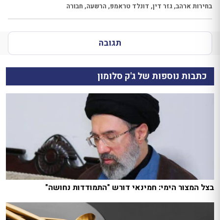
בחירות ארהב
,
גזר דין
,
דונלד טראמפ
,
הרשעה
,
חבורה
תגובה
כתבות נוספות של ג'ק סלומון
בצל המצור הימי: חמינאי דורש "התמודדות נחושה"