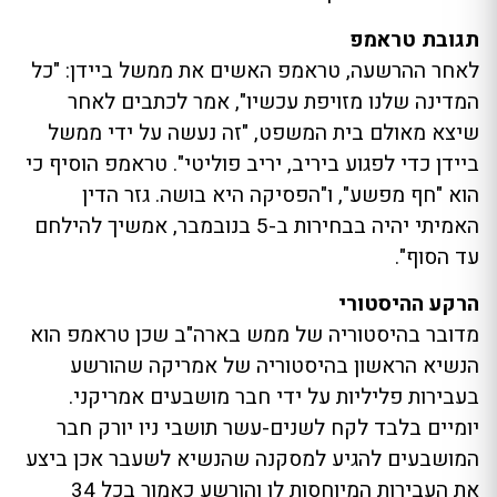
תגובת טראמפ
לאחר ההרשעה, טראמפ האשים את ממשל ביידן: "כל
המדינה שלנו מזויפת עכשיו", אמר לכתבים לאחר
שיצא מאולם בית המשפט, "זה נעשה על ידי ממשל
ביידן כדי לפגוע ביריב, יריב פוליטי". טראמפ הוסיף כי
הוא "חף מפשע", ו"הפסיקה היא בושה. גזר הדין
האמיתי יהיה בבחירות ב-5 בנובמבר, אמשיך להילחם
עד הסוף".
הרקע ההיסטורי
מדובר בהיסטוריה של ממש בארה"ב שכן טראמפ הוא
הנשיא הראשון בהיסטוריה של אמריקה שהורשע
בעבירות פליליות על ידי חבר מושבעים אמריקני.
יומיים בלבד לקח לשנים-עשר תושבי ניו יורק חבר
המושבעים להגיע למסקנה שהנשיא לשעבר אכן ביצע
את העבירות המיוחסות לו והורשע כאמור בכל 34