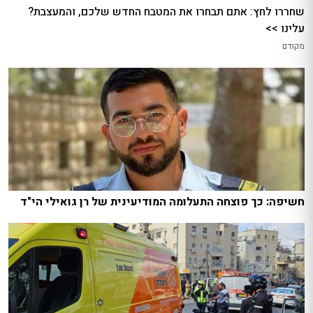
שחררו לחץ: אתם תבחרו את המטבח החדש שלכם, והמעצבת?
עלינו >>
מקודם
חשיפה: כך פוצחה התעלומה המודיעינית של רן גואילי הי"ד