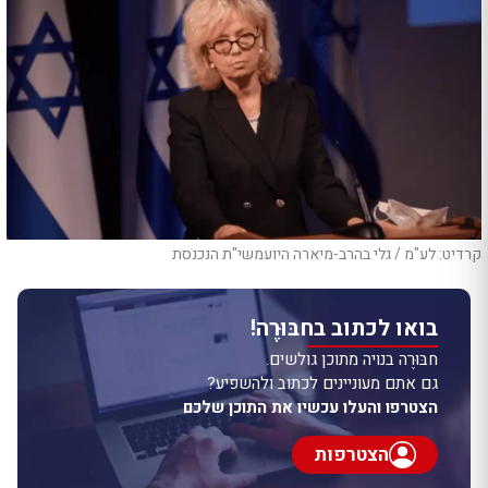
קרדיט: לע"מ / גלי בהרב-מיארה היועמשי"ת הנכנסת
בואו לכתוב בחבּוּרֶה!
חבּוּרֶה בנויה מתוכן גולשים.
גם אתם מעוניינים לכתוב ולהשפיע?
הצטרפו והעלו עכשיו את התוכן שלכם
הצטרפות