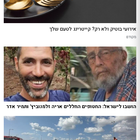
אירועי בוטיק ולא רק? קייטרינג לטעם שלך
מקודם
הושבו לישראל: החטופים החללים אריה זלמנוביץ' ותמיר אדר