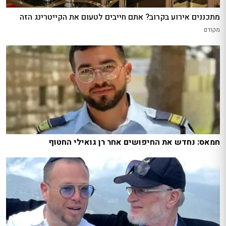
מתכננים אירוע בקרוב? אתם חייבים לטעום את הקייטרינג הזה
מקודם
חמאס: נחדש את החיפושים אחר רן גואילי החטוף