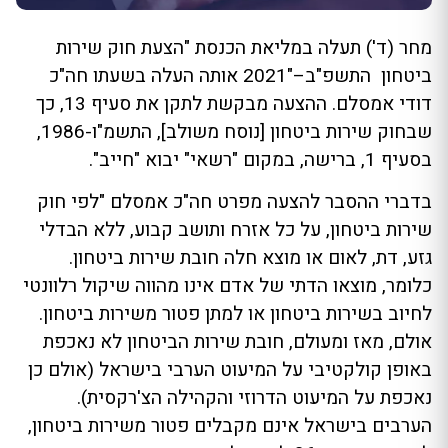
מחר (ד') תעלה במליאת הכנסת "הצעת חוק שירות
ביטחון התשפ"ב–"2021 אותה העלה בשעתו חה"כ
דודי אמסלם. ההצעה מבקשת לתקן את סעיף 13, כך
שבחוק שירות ביטחון [נוסח משולב], התשמ"ו-1986,
בסעיף 1, ברישה, במקום "רשאי" יבוא "חייב".
בדברי ההסבר להצעה מפרט חה"כ אמסלם "לפי חוק
שירות ביטחון, על כל אזרח ותושב קבוע, ללא הבדלי
גזע, דת, לאום או מוצא חלה חובת שירות ביטחון.
כלומר, מוצאו הדתי של אדם אינו מהווה שיקול רלוונטי
לחיוב בשירות ביטחון או למתן פטור משירות ביטחון.
אולם, מאז ומעולם, חובת שירות הביטחון לא נאכפת
באופן קולקטיבי על המיעוט הערבי בישראל (אולם כן
נאכפת על המיעוט הדרוזי והקהילה הצ'רקסית).
הערבים בישראל אינם מקבלים פטור משירות ביטחון,