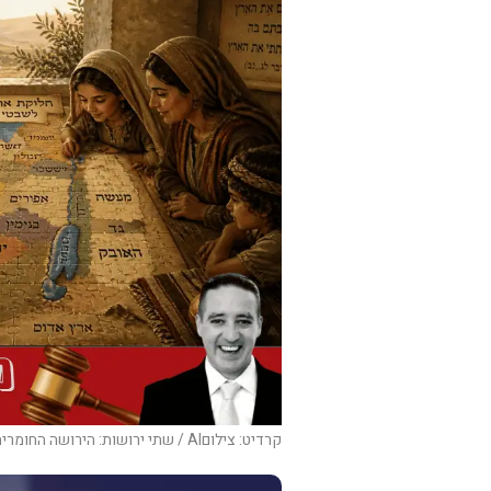
קרדיט: צילוםAI / שתי ירושות: הירושה החומרית והירושה הערכית