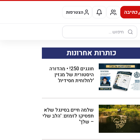
כתיבה
הצטרפות
חיפוש:
כותרות אחרונות
חוגגים 250! • מהדורה
היסטורית של מגזין
'לחלוחית חסידית'
שלמה חיים בסינגל שלא
תפסיקו לזמזם: 'הלב שלי
– שלך'