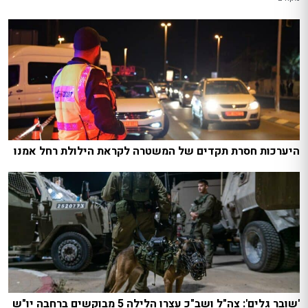
היערכות חסרת תקדים של המשטרה לקראת הילולת רחל אמנו
'שובר גלים': צה"ל ושב"כ עצרו הלילה 5 מבוקשים ברחבה יו"ש