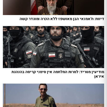
דיווח: ח'אמנאי הבן מאושפז ללא הכרה ומוגדר קשה
מודיעין מטריד: למרות המלחמה אין סימני קריסה בהנהגת
איראן