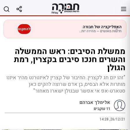
לג
תוכן
האפליקציה של חבורה
להתקנה
חדשות מאנשים — מהירה יותר בנייד
ממשלת הסיבים: ראש הממשלה
והשרים חנכו סיבים בקצרין, רמת
הגולן
"זהו יום חג לקצרין. החיבור של קצרין לאינטרנט מהיר איננו
מותרות אלא הבסיס, בן אדם שרוצה להקים כאן
סטארט-אפ אי אפשר שבגולן ישארו מאחור"
אלימלך אברהם
11
עוקבים
14:28 ,26/12/21