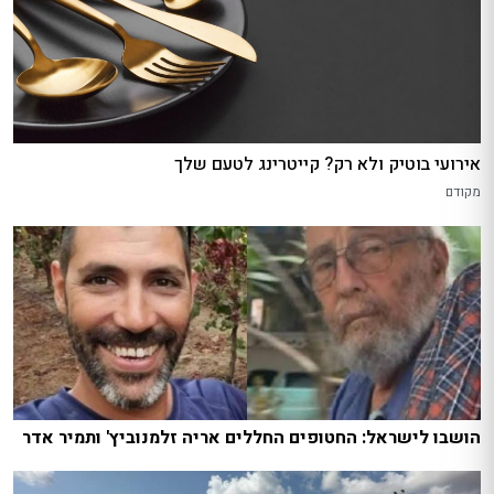
אירועי בוטיק ולא רק? קייטרינג לטעם שלך
מקודם
הושבו לישראל: החטופים החללים אריה זלמנוביץ' ותמיר אדר