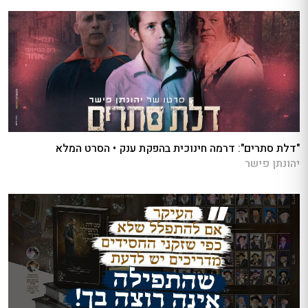
"דלת סתרים": דרמה חינוכית בהפקת ענק • הסרט המלא
יהונתן פישר