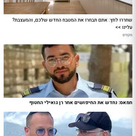
שחררו לחץ: אתם תבחרו את המטבח החדש שלכם, והמעצבת?
עלינו >>
מקודם
חמאס: נחדש את החיפושים אחר רן גואילי החטוף