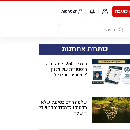
כתיבה
הצטרפות
חיפוש:
כותרות אחרונות
חוגגים 250! • מהדורה
היסטורית של מגזין
'לחלוחית חסידית'
שלמה חיים בסינגל שלא
תפסיקו לזמזם: 'הלב שלי
– שלך'