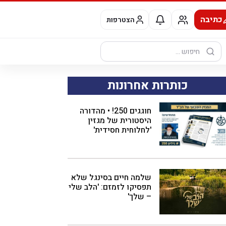
כתיבה
הצטרפות
חיפוש:
כותרות אחרונות
חוגגים 250! • מהדורה
היסטורית של מגזין
'לחלוחית חסידית'
שלמה חיים בסינגל שלא
תפסיקו לזמזם: 'הלב שלי
– שלך'