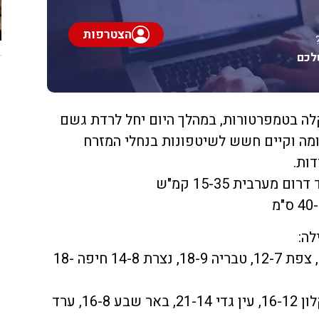
הצטרפות
לכם
קלה בטמפרטורות, במהלך היום יחל לרדת גשם
מה וקיים חשש לשיטפונות בנחלי המזרח
דות.
מערבית 15-35 קמ"ש
לה:
קריית שמונה 16-10 קצרין 14-8, צפת 12-7, טבריה 18-9, נצרת 14-8 חיפה 18-
ת"א 17-11, ירושלים 11-7, אשקלון 16-12, עין גדי 21-14, באר שבע 16-8, ערד