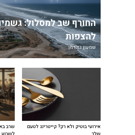
החורף שב למסלול: גשמים
להצפות
שמעון גולדמן
אירועי בוטיק ולא רק? קייטרינג לטעם
שרב באמ
שלך
לשבוע ה