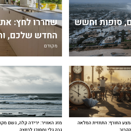
, סופות וחשש
שחררו לחץ: את
החדש שלכם, וה
מקודם
צע החורף: התחזית המלאה
מזג האוויר: ירידה קלה, גשם מקומ
קרוב
גבה גלי ומסוכן לרחצה