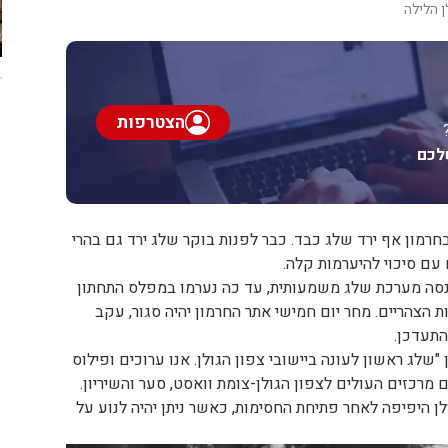
ן הלילה
הצטרפות
לכם
רמון אף ירד שלג כבד. כבר לפנות בוקר שלג ירד גם בהרי
 עם סיכוי להיערמות קלה.
כנסה מערכת שלג משמעותית, עד כה נערמו במפלס התחתון
ות הצהריים. מחר יום חמישי אתר החרמון יהיה סגור, עקב
התעדכן.
שלג ראשון לעונה ביישובי צפון הגולן. אנו ערוכים ופילוס
מרכזים העולים לצפון הגולן-צומת וואסט, סער והשיריון.
לן היפיפה לאחר פתיחת החסימות, כאשר ניתן יהיה לנוע על