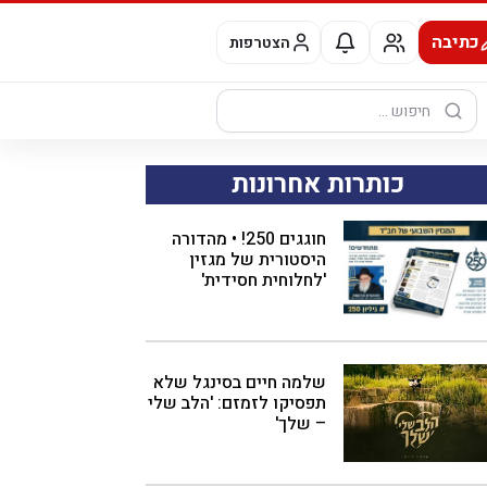
כתיבה
הצטרפות
חיפוש:
כותרות אחרונות
חוגגים 250! • מהדורה
היסטורית של מגזין
'לחלוחית חסידית'
שלמה חיים בסינגל שלא
תפסיקו לזמזם: 'הלב שלי
– שלך'