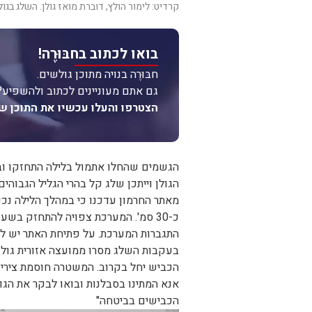
קרדיט: לימור הולץ, דוברת מואז גולן. השלג בגול
בואו לכתוב בחבּוּרֶה!
חבּוּרֶה בנויה מתוכן גולשים.
גם אתם מעוניינים לכתוב ולהשפיע?
הצטרפו והעלו עכשיו את התוכן ש
הגשמים שהחלו אתמול בלילה התחזקו ובח
הגולן וייתכן שלג קל בהרי הגליל הגבוהים
מאתר החרמון עדכנו כי במהלך הלילה נ
כ-30 סמ'. המערכת צפויה להתחזק בשע
התגברות המערכת. על פתיחת האתר יש ל
בעקבות השלג מסרו ממועצה אזורית גולן "
הכביש יחל בקרוב. המשטרה חוסמת צירים 
אנא המתינו בסבלנות ובואו לבקר את הגו
הכבישים בביטחה"