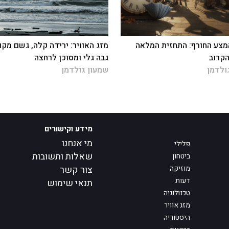
צע החורף: התחזית המלאה
מזג האוויר: ירידה קלה, גשם מקומ
קרוב
גבה גלי ומסוכן לרחצה
ולדמן
שמעון גולדמן
מידע וקישורים
מי אנחנו
פלילי
שאלות ותשובות
ביטחון
מוזיקה
צור קשר
דעות
תנאי שימוש
טכנולוגיה
מזג אוויר
היסטוריה