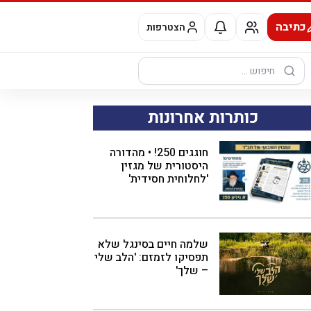
כתיבה
הצטרפות
חיפוש:
כותרות אחרונות
חוגגים 250! • מהדורה
היסטורית של מגזין
'לחלוחית חסידית'
שלמה חיים בסינגל שלא
תפסיקו לזמזם: 'הלב שלי
– שלך'