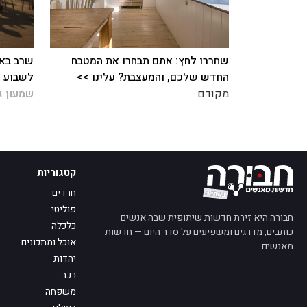
שחררו לחץ: אתם תבחרו את המטבח
שרב באמ
החדש שלכם, והמעצבת? עלינו >>
לשבוע ה
מקודם
שמעון ג
קטגוריות
חרדים
פוליטי
חבורה היא זירת חדשות שיתופית שבה אנשים
כלכלה
כותבים, מדרגים ומשפיעים על סדר היום — חדשות
אוכל ומתכונים
מאנשים.
יהדות
רכב
משפחה