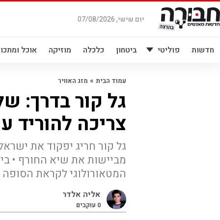
לג
תוכן
יום שישי, 07/08/2026
חדשות
פוליטי
ביטחון
כלכלה
מוזיקה
אוכל ומתכונ
»
עמוד הבית
מזג האוויר
גל קור בדרך: של
צריכה להוריד ע
גל קור חריג יפקוד את ישרא
מביישות את שיא החורף • בי
המטאורולוגי לקראת הסופה
אליה אלדר
0
עוקבים