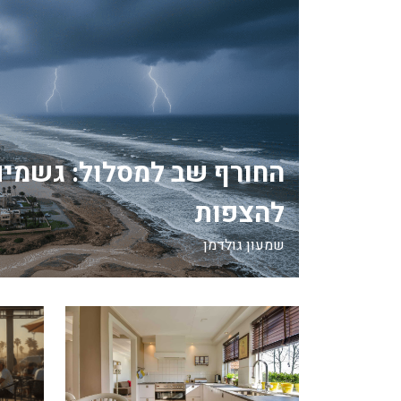
החורף שב למסלול: גשמים
להצפות
שמעון גולדמן